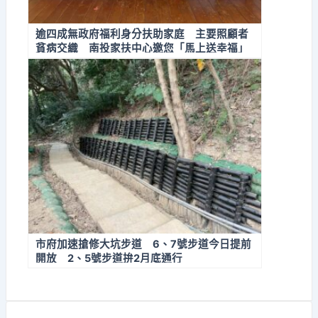
逾四成無政府福利身分扶助家庭 主要照顧者
貧病交織 南投家扶中心邀您「馬上送幸福」
助弱勢家庭走出醫療困境
市府加速搶修大坑步道 6、7號步道今日提前
開放 2、5號步道拚2月底通行