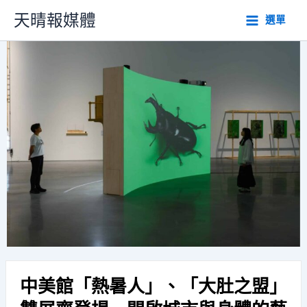
跳
天晴報媒體
選單
至
主
要
內
容
中美館「熱暑人」、「大肚之盟」