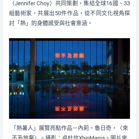
（Jennifer Choy）共同策劃，集結全球16國、33
組藝術家，共展出50件作品，從不同文化視角探
討「熱」的身體感受與社會意涵。
「熱暑人」展覽亮點作品－內莉・魯日奇，〈來
不及放棄〉。攝影：卓杜信XhinMania。圖片來