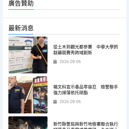
廣告贊助
最新消息
從土木到觀光都參賽 中華大學鈣
鈦礦競賽秀跨域創新
2026-08-06
楊文科宣示毒品零容忍 檢警聯手
強力掃蕩依托咪酯
2026-08-06
新竹縣警局與新竹地檢署聯合執行