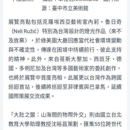
源：臺中市立美術館
展覽亮點包括克羅埃西亞藝術家內莉・魯日奇
（Neli Ružić）特別為台灣設計的燈光作品〈來不
及放棄〉，於綠美圖大廳回應當代社會環境變動
與不確定性，傳達在困境中持續前行、彼此支持
的精神。此外，來自哥斯大黎加、西班牙、德
國、多明尼加及台灣等多國藝術家的委託創作，
也將於展覽中首度亮相。此展更以台灣作為跨國
巡迴首站，後續將巡迴至菲律賓與巴拿馬，延續
國際策展交流成果。
「大肚之盟：山海間的物際外交」則由國立台北
教育大學助理教授沈裕昌策劃，匯集55位跨世代