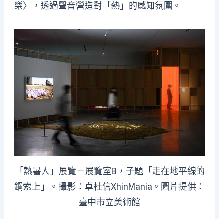
樂〉，透過聲音營造對「熱」的感知氛圍。
「熱暑人」展覽－展覽室B，子題「走在地平線的
鋼索上」。攝影：卓杜信XhinMania。圖片提供：
臺中市立美術館