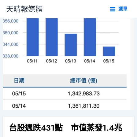
跳
天晴報媒體
選單
至
主
要
內
容
台股週跌431點 市值蒸發1.4兆