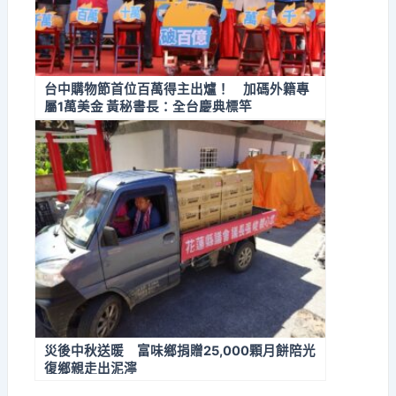
台中購物節首位百萬得主出爐！ 加碼外籍專
屬1萬美金 黃秘書長：全台慶典標竿
災後中秋送暖 富味鄉捐贈25,000顆月餅陪光
復鄉親走出泥濘