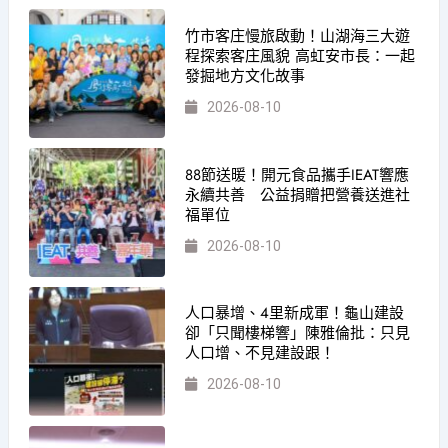
竹市客庄慢旅啟動！山湖海三大遊
程探索客庄風貌 高虹安市長：一起
發掘地方文化故事
2026-08-10
88節送暖！開元食品攜手IEAT響應
永續共善 公益捐贈把營養送進社
福單位
2026-08-10
人口暴增、4里新成軍！龜山建設
卻「只聞樓梯響」陳雅倫批：只見
人口增、不見建設跟！
2026-08-10