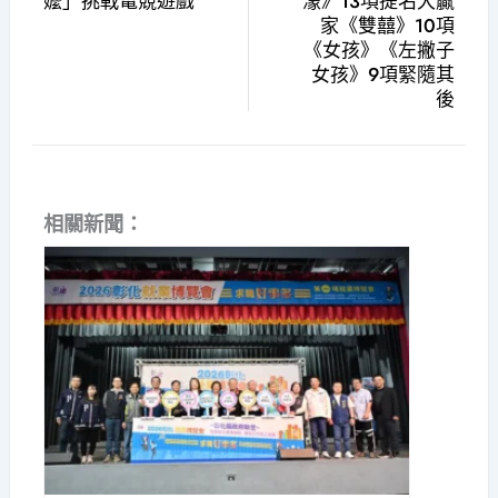
嬤」挑戰電競遊戲
濛》13項提名大贏
家《雙囍》10項
《女孩》《左撇子
女孩》9項緊隨其
後
相關新聞：