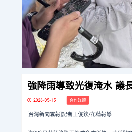
強降雨導致光復淹水 議
2026-05-15
合作媒體
[台灣新聞雲報]記者王俊欽/花蓮報導