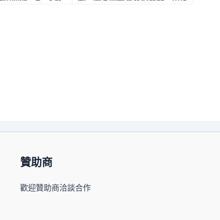
底通行
家扶中心邀您「馬上送幸福」
助弱勢家庭走出醫療困境
贊助商
歡迎贊助商洽談合作