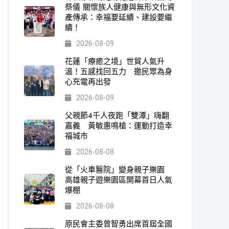
祭儀 關懷族人健康與無形文化資
產傳承：幸福要延續、建設要繼
續！
2026-08-09
花蓮「療癒之境」世貿人氣升
溫！五感找回五力 邀民眾為身
心充電再出發
2026-08-09
父親節4千人夜跑「雙潭」嗨翻
嘉義 黃敏惠鳴槍：運動打造幸
福城市
2026-08-08
從「火車醫院」變身親子樂園
高雄親子遊樂園區開幕首日人氣
爆棚
2026-08-08
原民會主委曾智勇出席首屆全國