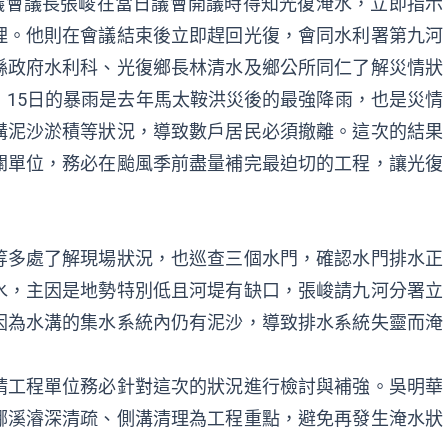
縣議會議長張峻在當日議會開議時得知光復淹水，立即指示
理。他則在會議結束後立即趕回光復，會同水利署第九河
縣政府水利科、光復鄉長林清水及鄉公所同仁了解災情狀
15日的暴雨是去年馬太鞍洪災後的最強降雨，也是災情
溝泥沙淤積等狀況，導致數戶居民必須撤離。這次的結果
關單位，務必在颱風季前盡量補完最迫切的工程，讓光復
等多處了解現場狀況，也巡查三個水門，確認水門排水正
水，主因是地勢特別低且河堤有缺口，張峻請九河分署立
因為水溝的集水系統內仍有泥沙，導致排水系統失靈而淹
請工程單位務必針對這次的狀況進行檢討與補強。吳明華
娜溪濬深清疏、側溝清理為工程重點，避免再發生淹水狀