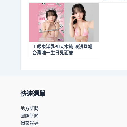
步道拚2月
Ｉ級東洋乳神天木純 浪漫登場
台灣唯一生日見面會
快速選單
地方新聞
國際新聞
獨家報導