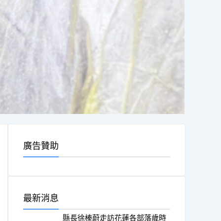
廣告贊助
最新消息
縣長徐榛蔚走訪花蓮各部落歲時