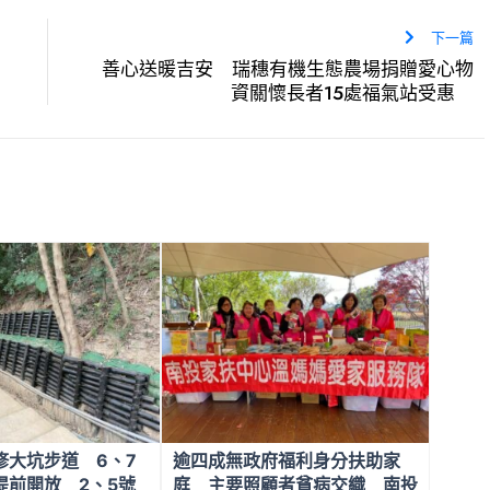
下一篇
善心送暖吉安 瑞穗有機生態農場捐贈愛心物
資關懷長者15處福氣站受惠
修大坑步道 6、7
逾四成無政府福利身分扶助家
提前開放 2、5號
庭 主要照顧者貧病交織 南投