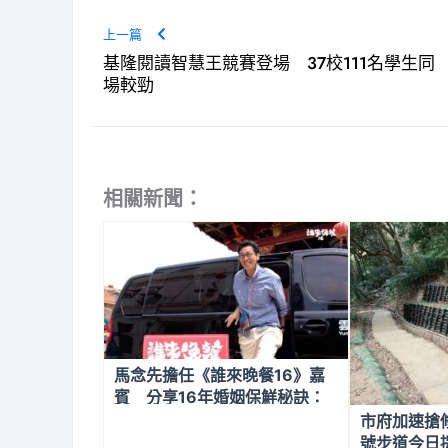
上一篇
基隆閱讀智慧王競賽登場 37校111名學生同
場較勁
相關新聞：
馬念先擔任《誰來晚餐16》嘉
賓 分享16年婚姻保鮮秘訣：
保有自己的空間
市府加速搶
號步道今日