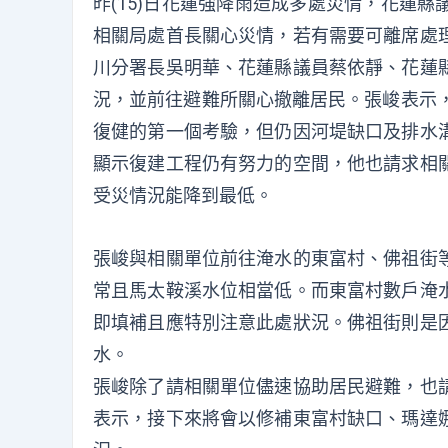
昨(15)日花蓮強降雨造成多處災情，花蓮
相關局處首長關心災情，若有需要可離席處
川分署長吳明華、花蓮縣議員蔡依靜、花蓮
況，並前往避難所關心撤離居民。張峻表示，
復健的第一個考驗，但仍因河堤缺口及排水
顯示復建工程仍有努力的空間，他也請求相
受災情況能降到最低。
張峻與相關單位前往淹水的東富村、佛祖街
常且馬太鞍溪水位相當低。而東富村數戶淹
即填補且應特別注意此處狀況。佛祖街則是
水。
張峻除了請相關單位儘速協助居民避難，也
表示，接下來將會以修補東富村缺口、瑪達