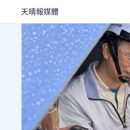
跳
天晴報媒體
至
主
要
內
容