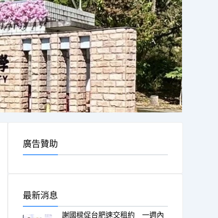
廣告贊助
最新消息
謝國樑促台肥速交租約 一週內