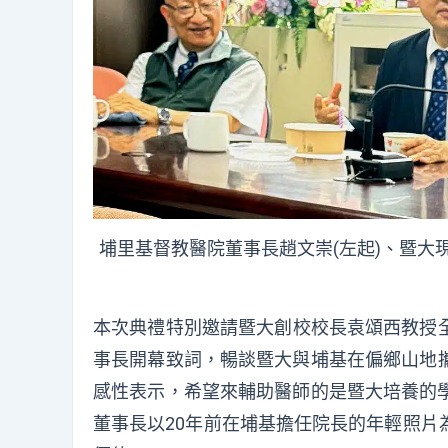
埔里基督教醫院董事長趙文崇(左起)、暨
本次典禮特別邀請暨大創校校長袁頌西教授
事長開幕致詞，
暢談暨大與埔基在偏鄉山地
感性表示，
希望來輔助醫師的是暨大培養的
董事長以20年前在埔基擔任院長的年輕照片