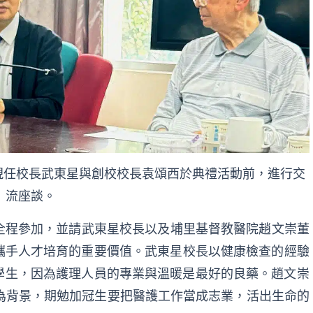
大現任校長武東星與創校校長袁頌西於典禮活動前，進行交
流座談。
全程參加，
並請武東星校長以及埔里基督教醫院趙文崇董
攜手人才培育的重要價值。
武東星校長以健康檢查的經驗
學生，
因為護理人員的專業與溫暖是最好的良藥。
趙文崇
為背景，
期勉加冠生要把醫護工作當成志業，活出生命的