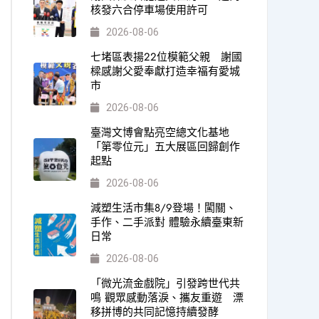
核發六合停車場使用許可
2026-08-06
七堵區表揚22位模範父親 謝國
樑感謝父愛奉獻打造幸福有愛城
市
2026-08-06
臺灣文博會點亮空總文化基地
「第零位元」五大展區回歸創作
起點
2026-08-06
減塑生活市集8/9登場！闖關、
手作、二手派對 體驗永續臺東新
日常
2026-08-06
「微光流金戲院」引發跨世代共
鳴 觀眾感動落淚、攜友重遊 漂
移拼博的共同記憶持續發酵