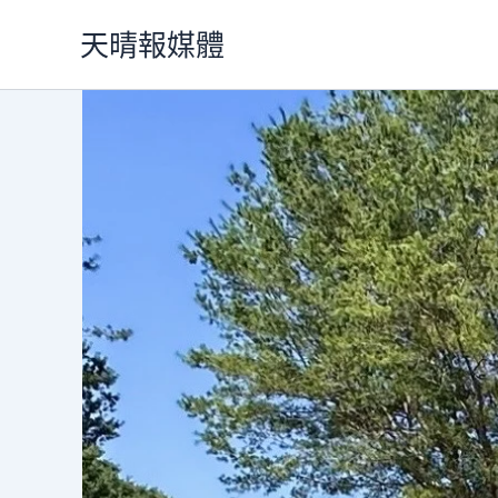
跳
天晴報媒體
至
主
要
內
容