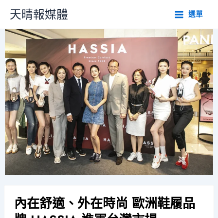
跳
天晴報媒體
選單
至
主
要
內
容
內在舒適、外在時尚 歐洲鞋履品