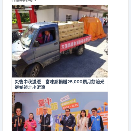
災後中秋送暖 富味鄉捐贈25,000顆月餅陪光
復鄉親走出泥濘