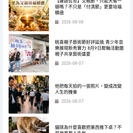
【薩迦哲思】父親節，只能大餐一
頓嗎？不只是「付清節」更要培福
積德
2026-08-08
桃喜親子藝術節好評延燒 青少年音
樂展現新秀實力 8月9日壓軸活動邀
親子共享藝術盛夏
2026-08-07
他把每天拍的一張照片，變成改變
人生的機會
2026-08-07
貓咪為什麼喜歡把東西推下桌？不