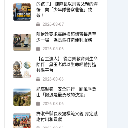
的孩子】 陳隊長以刑警父親的體
悟 向「少年隊警察爸爸」致
敬！
2026-08-07
陳怡珍要求高齡換照講習每月至
少一場 為長輩打造便利服務
2026-08-06
【百工達人】 從音樂教育到生命
陪伴 黛玉老師以生命經驗打造
共學平台
2026-08-06
能高越嶺 安全同行 颱風季登
山「撤退是最勇敢的決定」
2026-08-06
許淑華縣長表揚模範父親 肯定感
謝付出和貢獻