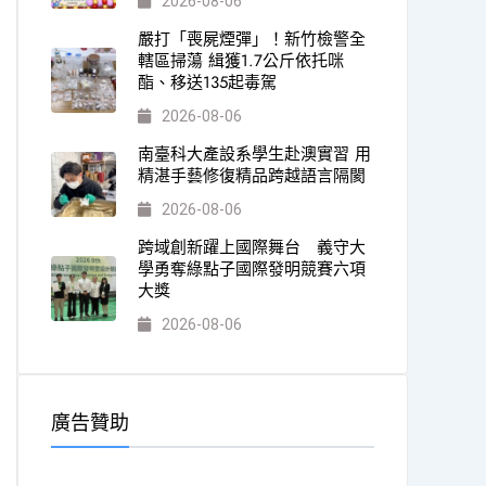
2026-08-06
嚴打「喪屍煙彈」！新竹檢警全
轄區掃蕩 緝獲1.7公斤依托咪
酯、移送135起毒駕
2026-08-06
南臺科大產設系學生赴澳實習 用
精湛手藝修復精品跨越語言隔閡
2026-08-06
跨域創新躍上國際舞台 義守大
學勇奪綠點子國際發明競賽六項
大獎
2026-08-06
廣告贊助