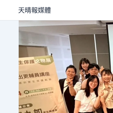
跳
天晴報媒體
至
主
要
內
容