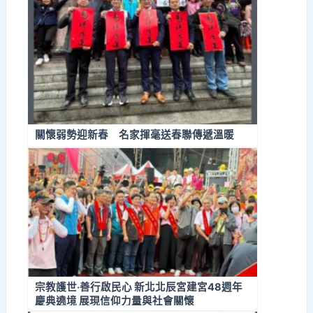
關懷弱勢迎新春 名家揮毫送春聯傳遞溫暖
宗教護世‧善行啟民心 新北北辰宮建宮48週年
慶典遶境 展現信仰力量與社會關懷