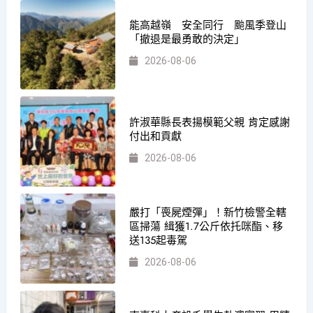
能高越嶺 安全同行 颱風季登山
「撤退是最勇敢的決定」
2026-08-06
許淑華縣長表揚模範父親 肯定感謝
付出和貢獻
2026-08-06
嚴打「喪屍煙彈」！新竹檢警全轄
區掃蕩 緝獲1.7公斤依托咪酯、移
送135起毒駕
2026-08-06