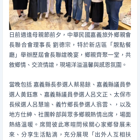
日前適逢母親節前夕，中華民國嘉義旅外鄉親會
長聯合會理事長 劉德宗，特於新店區「靚點餐
廳」舉辦歷屆會長聯誼晚宴，鄉親齊聚一堂，共
敘鄉情、交流情誼，現場洋溢溫馨與感恩氛圍。
當晚包括 嘉義縣長参選人蔡易餘、嘉義縣議員參
選人黃鈺惠、嘉義縣議員參選人呂文正、太保市
長候選人呂慧瑜、義竹鄉長參選人翁雲、，以及
地方仕紳、社團幹部與眾多鄉親熱情出席，場面
熱絡溫暖。席間彼此寒暄問候關心家鄉發展未
來、分享生活點滴，充分展現「出外人互相扶