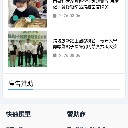
南臺科大產設系學生赴澳實習 用精
湛手藝修復精品跨越語言隔閡
2026-08-06
跨域創新躍上國際舞台 義守大學
勇奪綠點子國際發明競賽六項大獎
2026-08-06
廣告贊助
快速選單
贊助商