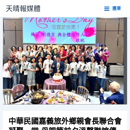
跳
天晴報媒體
選單
至
主
要
內
容
中華民國嘉義旅外鄉親會長聯合會