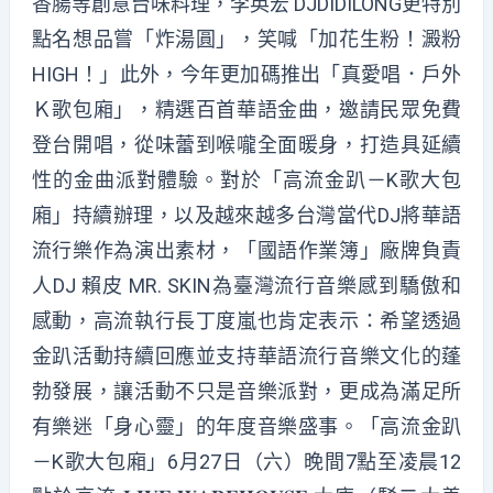
香腸等創意台味料理，李英宏 DJDIDILONG更特別
點名想品嘗「炸湯圓」，笑喊「加花生粉！澱粉
HIGH！」此外，今年更加碼推出「真愛唱．戶外
Ｋ歌包廂」，精選百首華語金曲，邀請民眾免費
登台開唱，從味蕾到喉嚨全面暖身，打造具延續
性的金曲派對體驗。對於「高流金趴－K歌大包
廂」持續辦理，以及越來越多台灣當代DJ將華語
流行樂作為演出素材，「國語作業簿」廠牌負責
人DJ 賴皮 MR. SKIN為臺灣流行音樂感到驕傲和
感動，高流執行長丁度嵐也肯定表示：希望透過
金趴活動持續回應並支持華語流行音樂文化的蓬
勃發展，讓活動不只是音樂派對，更成為滿足所
有樂迷「身心靈」的年度音樂盛事。「高流金趴
－K歌大包廂」6月27日（六）晚間7點至凌晨12