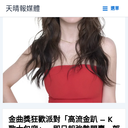
跳
天晴報媒體
選單
至
主
要
內
容
金曲獎狂歡派對「高流金趴 – K