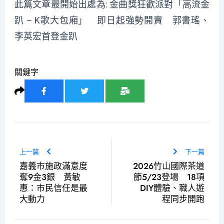
此篇文章最開始出處為:
金曲獎狂歡派對「高流金
趴 – K歌大包廂」 即日起強勢開賣 郭書瑤、
李英宏首登金趴
關鍵字
上一篇
下一篇
嘉義市施政滿意度
2026竹山國際茶道
奪9金3銀 黃敏
節5/23登場 18項
惠：市民信任是最
DIY體驗、職人遊
大動力
程同步開跑