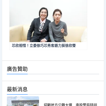
芯欣相惜！立委徐巧芯秀客語力挺徐欣瑩
廣告贊助
最新消息
迎戰地方公職大選 南投警局特訓