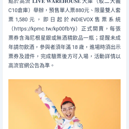
點於高流 𝐋𝐈𝐕𝐄 𝐖𝐀𝐑𝐄𝐇𝐎𝐔𝐒𝐄 大庫（駁二大義
C10倉庫）舉辦，預售單人票880元、限量雙人套
票1,580元，即日起於iNDIEVOX售票系統
（https://kpmc.tw/kp00fbYji）正式開賣，每張
票券含海尼根星銀或無酒精飲品一瓶；提醒未成
年請勿飲酒，參與者須年滿 18 歲，進場時須出示
票券及證件，完成驗票後方可入場，活動詳情以
高流官網公告為準。