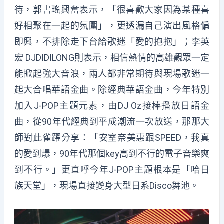
待，郭書瑤興奮表示，「很喜歡大家因為某種喜
好相聚在一起的氛圍」，更透漏自己演出風格偏
即興，不排除走下台給歌迷「愛的抱抱」；李英
宏 DJDIDILONG則表示，相信熱情的高雄觀眾一定
能掀起強大音浪，兩人都非常期待與現場歌迷一
起大合唱華語金曲。除經典華語金曲，今年特別
加入J-POP主題元素，由DJ Oz接棒播放日語金
曲，從90年代經典到平成潮流一次放送，那那大
師對此雀躍分享：「安室奈美惠跟SPEED，我真
的愛到爆，90年代那個key高到不行的電子音樂爽
到不行。」更直呼今年J-POP主題根本是「哈日
族天堂」，現場直接變身大型日系Disco舞池。