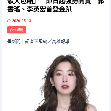
歌大包廂」 即日起強勢開賣 郭
書瑤、李英宏首登金趴
2026-05-13
合作媒體
墨新聞
｜記者王承綸／高雄報導