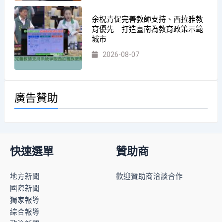
余柷青促完善教師支持、西拉雅教
育優先 打造臺南為教育政策示範
城市
2026-08-07
廣告贊助
快速選單
贊助商
地方新聞
歡迎贊助商洽談合作
國際新聞
獨家報導
綜合報導