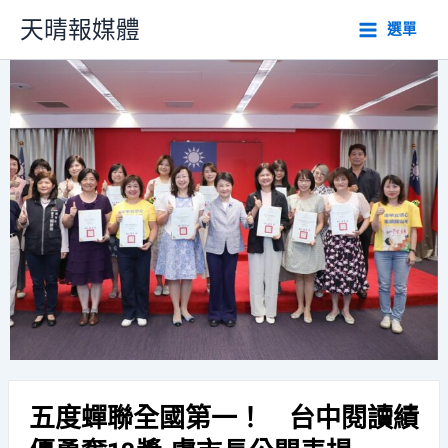
跳
天晴報媒體
選單
至
主
要
內
容
五度蟬聯全國第一！ 台中閱讀績