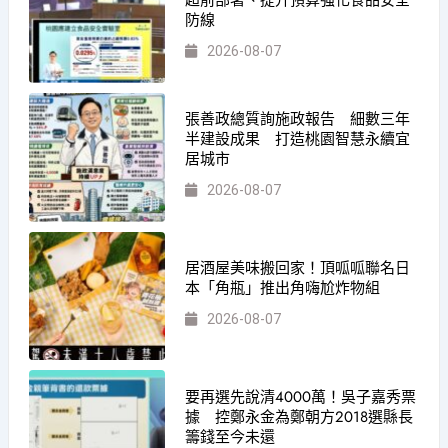
超前部署、提升預算強化食品安全
防線
2026-08-07
張善政總質詢施政報告 細數三年
半建設成果 打造桃園智慧永續宜
居城市
2026-08-07
居酒屋美味搬回家！頂呱呱聯名日
本「角瓶」推出角嗨尬炸物組
2026-08-07
要再選先說清4000萬！吳子嘉秀票
據 控鄭永金為鄭朝方2018選縣長
籌錢至今未還