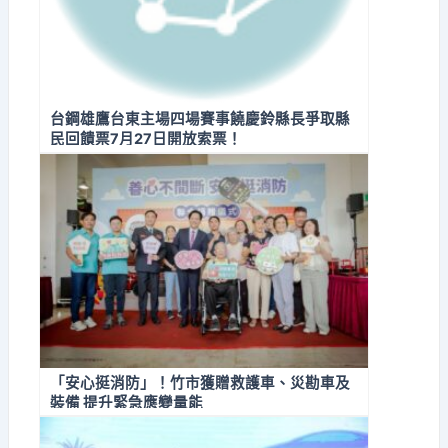
台鋼雄鷹台東主場四場賽事饒慶鈴縣長爭取縣
民回饋票7月27日開放索票！
「安心挺消防」！竹市獲贈救護車、災勘車及
裝備 提升緊急應變量能