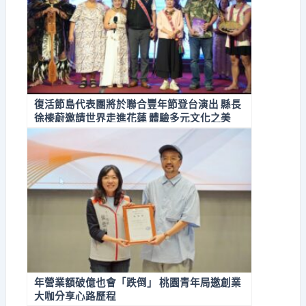
復活節島代表團將於聯合豐年節登台演出 縣長
徐榛蔚邀請世界走進花蓮 體驗多元文化之美
年營業額破億也會「跌倒」 桃園青年局邀創業
大咖分享心路歷程