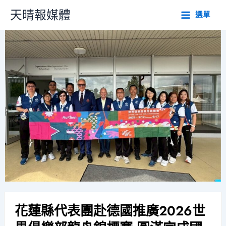
跳
天晴報媒體
選單
至
主
要
內
容
花蓮縣代表團赴德國推廣2026世