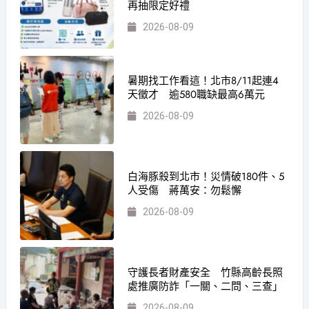
再抽限定好禮
2026-08-09
暑期找工作看這！北市8/11起連4
天徵才 逾580職缺最高6萬元
2026-08-09
白海豚殺到北市！災情破180件、5
人受傷 蔣萬安：勿鬆懈
2026-08-09
守護長者財產安全 竹縣高齡長照
處推廣防詐「一關、二問、三查」
2026-08-09