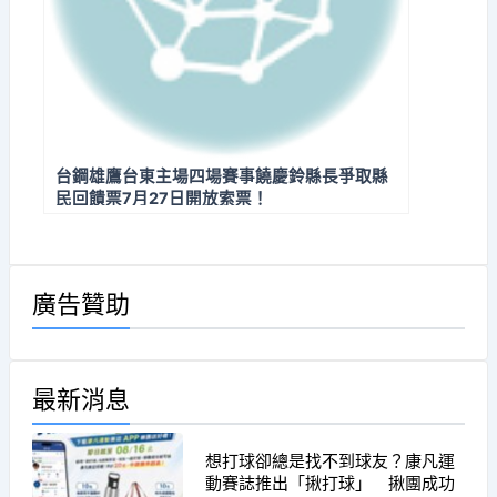
台鋼雄鷹台東主場四場賽事饒慶鈴縣長爭取縣
民回饋票7月27日開放索票！
廣告贊助
最新消息
想打球卻總是找不到球友？康凡運
動賽誌推出「揪打球」 揪團成功