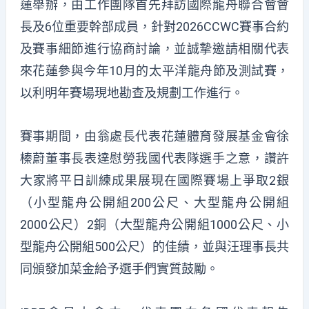
蓮舉辦，由工作團隊首先拜訪國際龍舟聯合會會
長及6位重要幹部成員，針對2026CCWC賽事合約
及賽事細節進行協商討論，並誠摯邀請相關代表
來花蓮參與今年10月的太平洋龍舟節及測試賽，
以利明年賽場現地勘查及規劃工作進行。
賽事期間，由翁處長代表花蓮體育發展基金會徐
榛蔚董事長表達慰勞我國代表隊選手之意，讚許
大家將平日訓練成果展現在國際賽場上爭取2銀
（小型龍舟公開組200公尺、大型龍舟公開組
2000公尺）2銅（大型龍舟公開組1000公尺、小
型龍舟公開組500公尺）的佳績，並與汪理事長共
同頒發加菜金給予選手們實質鼓勵。