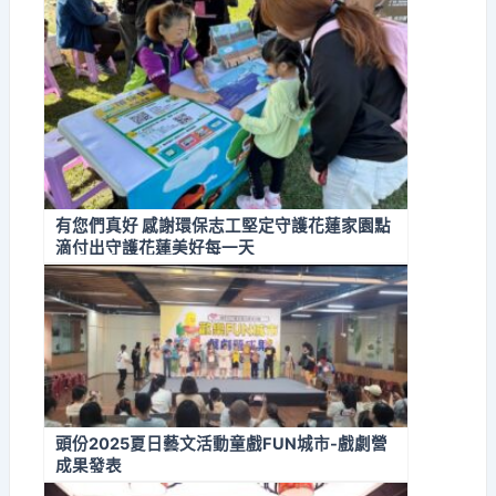
有您們真好 感謝環保志工堅定守護花蓮家園點
滴付出守護花蓮美好每一天
頭份2025夏日藝文活動童戲FUN城市-戲劇營
成果發表