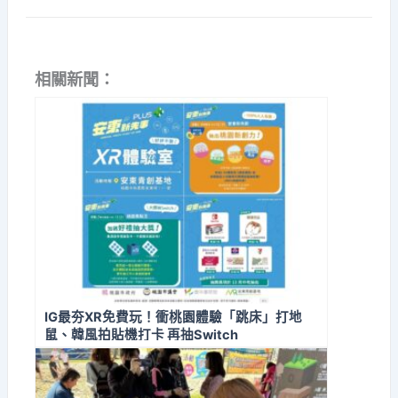
相關新聞：
IG最夯XR免費玩！衝桃園體驗「跳床」打地
鼠、韓風拍貼機打卡 再抽Switch