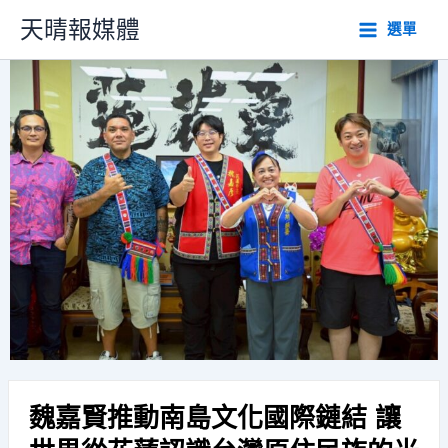
跳
天晴報媒體
選單
至
主
要
內
容
魏嘉賢推動南島文化國際鏈結 讓