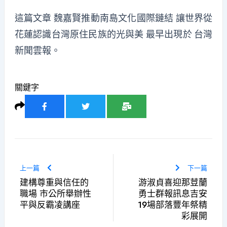
這篇文章
魏嘉賢推動南島文化國際鏈結 讓世界從
花蓮認識台灣原住民族的光與美
最早出現於
台灣
新聞雲報
。
關鍵字
上一篇
下一篇
建構尊重與信任的
游淑貞喜迎那荳蘭
職場 市公所舉辦性
勇士群報訊息吉安
平與反霸凌講座
19場部落豐年祭精
彩展開