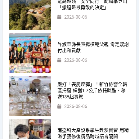
能高越嶺 安全同行 颱風季登山
「撤退是最勇敢的決定」
2026-08-06
許淑華縣長表揚模範父親 肯定感謝
付出和貢獻
2026-08-06
嚴打「喪屍煙彈」！新竹檢警全轄
區掃蕩 緝獲1.7公斤依托咪酯、移
送135起毒駕
2026-08-06
南臺科大產設系學生赴澳實習 用精
湛手藝修復精品跨越語言隔閡