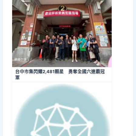
台中市集閃耀2,481顆星 勇奪全國六連霸冠
軍