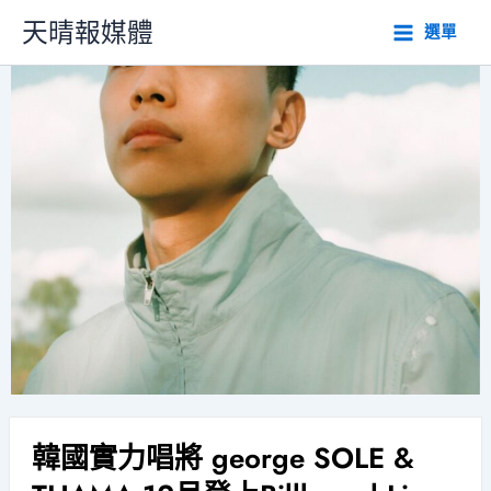
跳
天晴報媒體
選單
至
主
要
內
容
韓國實力唱將 george SOLE &