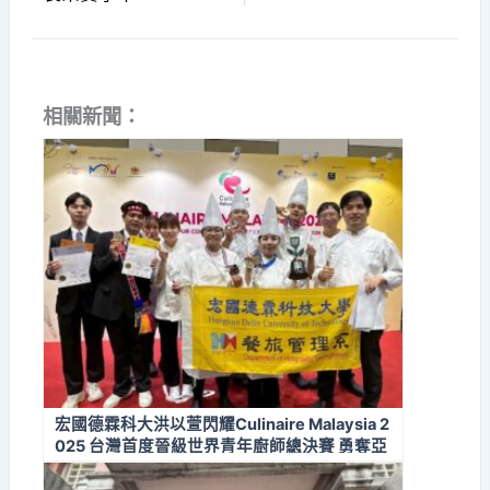
相關新聞：
宏國德霖科大洪以萱閃耀Culinaire Malaysia 2
025 台灣首度晉級世界青年廚師總決賽 勇奪亞
洲冠軍加綠色鍋鏟大獎