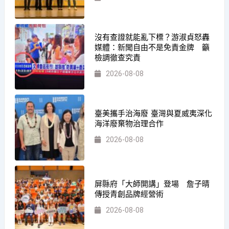
沒有查證就能亂下標？游淑貞怒轟
媒體：新聞自由不是免責金牌 籲
檢調徹查究責
2026-08-08
臺美攜手治海廢 臺灣與夏威夷深化
海洋廢棄物治理合作
2026-08-08
屏縣府「大師開講」登場 詹子晴
傳授青創品牌經營術
2026-08-08