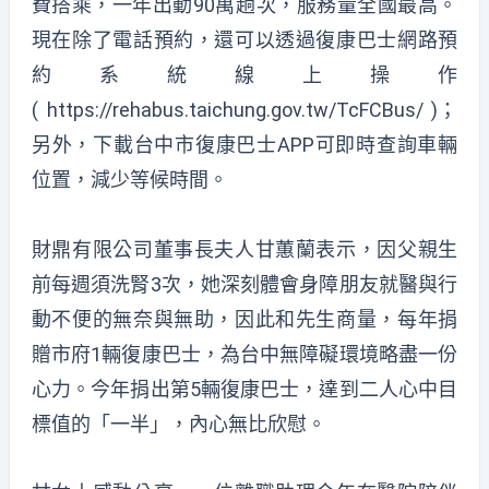
費搭乘，一年出動90萬趟次，服務量全國最高。
現在除了電話預約，還可以透過復康巴士網路預
約系統線上操作
(
https://rehabus.taichung.gov.tw/TcFCBus/
)；
另外，下載台中市復康巴士APP可即時查詢車輛
位置，減少等候時間。
財鼎有限公司董事長夫人甘蕙蘭表示，因父親生
前每週須洗腎3次，她深刻體會身障朋友就醫與行
動不便的無奈與無助，因此和先生商量，每年捐
贈市府1輛復康巴士，為台中無障礙環境略盡一份
心力。今年捐出第5輛復康巴士，達到二人心中目
標值的「一半」，內心無比欣慰。