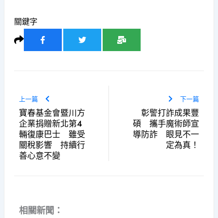
關鍵字
上一篇
下一篇
寶春基金會暨川方
彰警打詐成果豐
企業捐贈新北第4
碩 攜手魔術師宣
輛復康巴士 雖受
導防詐 眼見不一
關稅影響 持續行
定為真！
善心意不變
相關新聞：