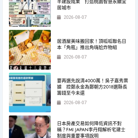
半建設成果 打造桃園智慧永續宜
居城市
2026-08-07
居酒屋美味搬回家！頂呱呱聯名日
本「角瓶」推出角嗨尬炸物組
2026-08-07
要再選先說清4000萬！吳子嘉秀票
據 控鄭永金為鄭朝方2018選縣長
籌錢至今未還
2026-08-07
日本房產交易如何降低資訊不對
稱？FMI JAPAN李丹翔解析宅建士
制度與重要事項說明