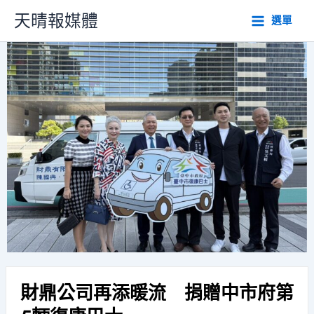
跳
天晴報媒體
選單
至
主
要
內
容
財鼎公司再添暖流 捐贈中市府第