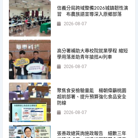
信義分局跨域整備2026城鎮韌性演
習 布農族語宣導深入原鄉部落
2026-08-07
高分署補助大專校院就業學程 縮短
學用落差助青年搶搭AI列車
2026-08-07
聚焦食安檢驗量能 楊朝偉籲桃園
超前部署、提升預算強化食品安全
防線
2026-08-07
張善政總質詢施政報告 細數三年