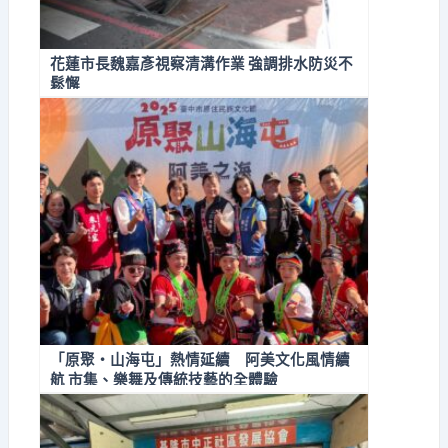
花蓮市長魏嘉彥視察清溝作業 強調排水防災不
鬆懈
「原聚・山海屯」熱情延續 阿美文化風情續
航 市集、樂舞及傳統技藝的全體驗