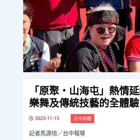
「原聚・山海屯」熱情延
樂舞及傳統技藝的全體驗
2025-11-15
合作媒體
記者馬源培／台中報導