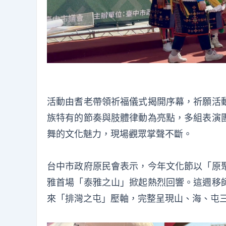
活動由耆老帶領祈福儀式揭開序幕，祈願活
族特有的節奏與肢體律動為亮點，多組表演
舞的文化魅力，現場觀眾掌聲不斷。
台中市政府原民會表示，今年文化節以「原
雅首場「泰雅之山」掀起熱烈回響。這週移
來「排灣之屯」壓軸，完整呈現山、海、屯