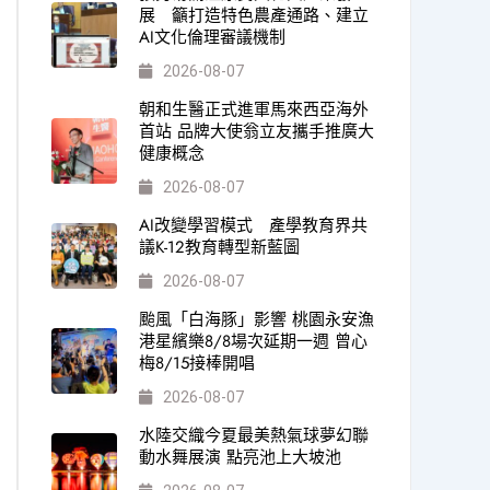
展 籲打造特色農產通路、建立
AI文化倫理審議機制
2026-08-07
朝和生醫正式進軍馬來西亞海外
首站 品牌大使翁立友攜手推廣大
健康概念
2026-08-07
AI改變學習模式 產學教育界共
議K-12教育轉型新藍圖
2026-08-07
颱風「白海豚」影響 桃園永安漁
港星繽樂8/8場次延期一週 曾心
梅8/15接棒開唱
2026-08-07
水陸交織今夏最美熱氣球夢幻聯
動水舞展演 點亮池上大坡池