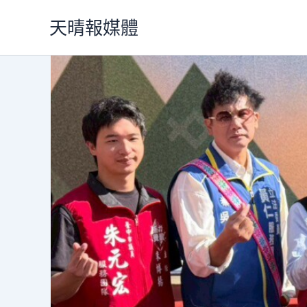
跳
天晴報媒體
至
主
要
內
容