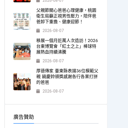
2026-08-07
父親節關心爸爸心理健康，桃園
衛生局籲正視男性壓力，陪伴爸
爸卸下重擔、健康迎節！
2026-08-07
移展一個月近萬人次造訪！2026
台東博覽會「紅土之上」棒球特
展熱血持續沸騰
2026-08-07
厚德傳家 臺東縣表揚36位模範父
親 饒慶鈴頒獎感謝各行各業打拼
的爸爸
2026-08-07
廣告贊助