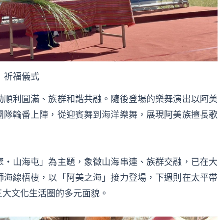
祈福儀式
動順利圓滿、族群和諧共融。隨後登場的樂舞演出以阿美
團隊輪番上陣，從迎賓舞到海洋樂舞，展現阿美族擅長歌
聚・山海屯」為主題，象徵山海串連、族群交融，已在大
師海線梧棲，以「阿美之海」接力登場，下週則在太平帶
三大文化生活圈的多元面貌。