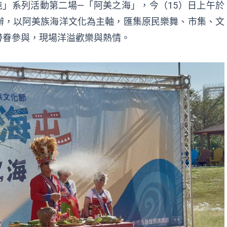
屯」系列活動第二場—「阿美之海」，今（15）日上午於
辦，以阿美族海洋文化為主軸，匯集原民樂舞、市集、文
帶眷參與，現場洋溢歡樂與熱情。