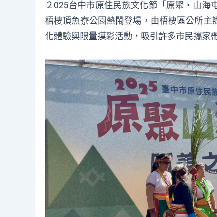
２025台中市原住民族文化節「原聚・山海
梧棲頂魚寮公園熱鬧登場，由梧棲區公所主
化體驗與限量摸彩活動，吸引許多市民攜家