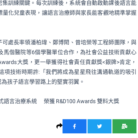
密集訓練關鍵。每次訓練後，系統會自動啟動課後語言能
標量化兒童表現，讓語言治療師與家長能客觀地精準掌握
子可處長率領
潘柏瑋
、
鄭博閎
、
曾培榮
等工程師
團隊，
與
及馬偕醫院等6個學醫單位合作
，
為社會公益技術貢獻心
Awards
大獎
，
更一舉獲得
社會責任貢獻獎<銀牌>
肯定
，
這項技術時期許:
「
我們將成為星星飛往溝通軌道的吸引
成為孩子語言學習路上的
堅實羽翼
。
語言治療系統 榮獲 R&D100 Awards 雙料大獎