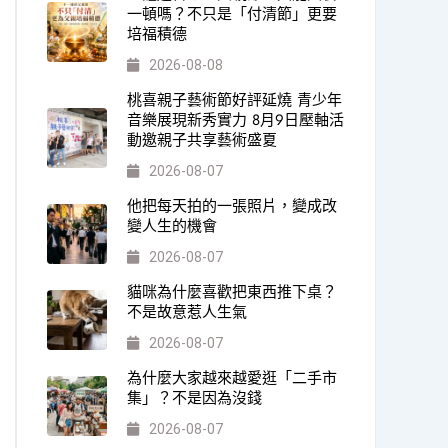
一頓嗎？不只是「付清節」更要
培福積德
2026-08-08
桃喜親子藝術節好評延燒 青少年
音樂展現新秀實力 8月9日壓軸活
動邀親子共享藝術盛夏
2026-08-07
他把每天拍的一張照片，變成改
變人生的機會
2026-08-07
貓咪為什麼喜歡把東西推下桌？
不是故意惹人生氣
2026-08-07
為什麼大家越來越愛逛「二手市
集」？不是因為沒錢
2026-08-07