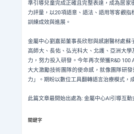
準引導兒童完成正確且完整表達，成為居家
力評量，以20項語意、語法、語用等客觀指
訓練成效與進展。
金屬中心
劉嘉茹董事長
欣慰與
感謝醫材處蘇
高師大、長佑、弘光科大、北護、亞洲大學
力
，努力投入研發
。
今年
再次
榮獲
R&D 100 
大大激勵技術團隊的使命感
，就像團隊研發
力
」。期
盼以數位工具翻轉語言治療模式，
此篇文章最開始出處為:
金屬中心AI引導互動式
關鍵字