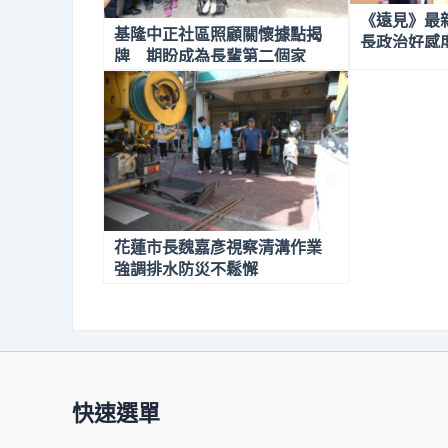
《遠見》最
基隆中正社區照顧關懷據點揭
長政治好感
牌 期盼成為長輩第二個家
滿、會繼續
花蓮市長魏嘉彥視察清溝作業
強調排水防災不鬆懈
快速選單