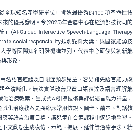
從全球
知名
產學研
單位中挑選最優秀的
100 項革命性技
未來的優秀發明
。
今
(2025)
年
金屬中心
在經濟部
技術司
的
統
」
(AI-Guided Interactive Speech-Language Therapy
orate social responsibility類別
雙料
大
獎
，
與
國家能源技
魯大學
等國際知名
研發
機構並列，
代表中心
研發
與創新能
位與形象。
數十萬名語言遲緩及自閉症類群兒童，容易錯失語言能力改
語音清晰化，無法實際改善兒童口語表達及語言理解能
遊戲化治療教案、生成式AI引導技術與課後語言能力評量，
遊戲化治療教案是將臨床常用仿說、圖卡、繪本、對話教
回應等語言治療目標，讓兒童在合適課程中逐步地學習。
上下文動態生成模仿、示範、擴展、延伸等治療手法，精