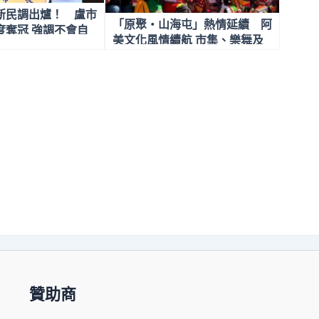
新民調出爐！ 盧市
「原聚・山海屯」熱情延續 阿
度奪冠 強調不會自
美文化風情續航 市集、樂舞及
努力
傳統技藝的全體驗
贊助商