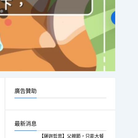
廣告贊助
最新消息
【薩迦哲思】父親節，只能大餐