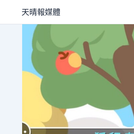
跳
天晴報媒體
至
主
要
內
容