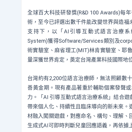
全球
百大科技研發獎(R&D 100 Awards)
每年
術
，至今已評選出
數
千件能改變世界與造福
支持下，以
「
AI引導互動式語言治療系
System)
獲得
Software/Services類別及
corp
術實驗室、
麻省理工(MIT)林肯實驗室
、
耶
量
深獲
世界
肯定
，奠定台灣產業科技國際地
台灣約有2,200位語言治療師，無法照顧
善黃金期。現有產品著重於輔助個案發聲或
力。「AI 引導互動式語言治療系統」結合
帶來個人化、持續性且臨床導向的新未來。
材融入闖關遊戲，對應命名、構句、理解、
生成式AI可即時判斷兒童回應語義，再依據