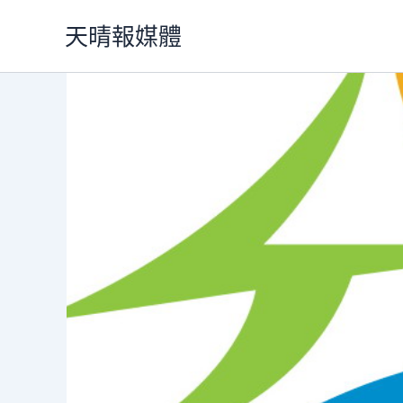
跳
天晴報媒體
至
主
要
內
容