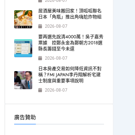
2026-08-07
居酒屋美味搬回家！頂呱呱聯名
日本「角瓶」推出角嗨尬炸物組
2026-08-07
要再選先說清4000萬！吳子嘉秀
票據 控鄭永金為鄭朝方2018選
縣長籌錢至今未還
2026-08-07
日本房產交易如何降低資訊不對
稱？FMI JAPAN李丹翔解析宅建
士制度與重要事項說明
2026-08-07
廣告贊助