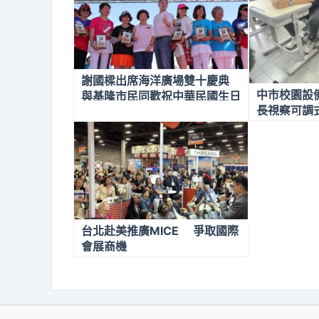
謝國樑出席海洋廣場雙十慶典
中市校園設
與基隆市民同歡祝中華民國生日
長視察可調
快樂
台北赴美推廣MICE 爭取國際
會展商機