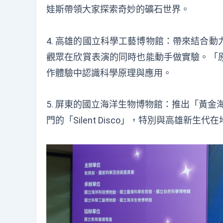
娃斯
帶領大家探索奇妙的礦石世界
。
4.
高雄的國立科學工藝博物館
：
帶來結合動
觀眾在欣賞表演的同時也能動手做實驗
。「
作體驗中認識科學原理與應用
。
5.
屏東
的
國立海洋生物博物館
：
推出「黃金
門的「Silent Disco」
，
特別與高雄新生代在