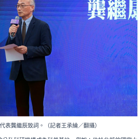
代表龔繼辰致詞。（記者王承綸／翻攝）