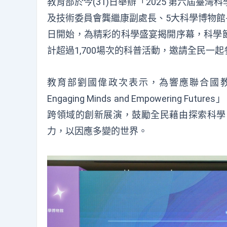
教育部於今(
31
)日
舉辦
「
202
5
第
六
屆臺灣科
及技術委員會
龔繼康副處長
、
5
大科學博物館
日開始，
為精彩的科學盛宴揭開序幕，科學
計
超過1
,
7
00場
次
的科普活動
，
邀請全民一起
教育部
劉國偉政次
表示，
為響應聯合國
Engaging Minds and Empowerin
跨領域的創新展演，鼓勵全民藉由探索科學
力，以因應多變的世界。