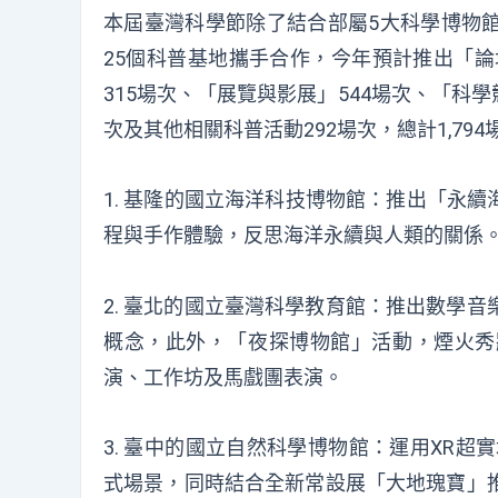
本屆臺灣科學節除了結合部屬5
大科學博物
25
個
科普基地
攜手
合作，
今年預計
推出「論
315場次、「展覽與影展」544場次、「科學
次及其他相關科普活動292場次，總計1,794
1.
基隆的國立海洋科技博物館
：
推出「永續
程與手作體驗，反思海洋永續與人類的關係
2.
臺北的國立臺灣科學教育館
：
推出數學音
概念，
此外，
「夜探博物館」活動，
煙火秀
演、工作坊
及
馬戲團表演
。
3.
臺中的國立自然科學博物館
：
運用XR超
式場景，同時結合全新常設展「大地瑰寶」