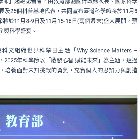
學節」起跑記者會，
由
教育部
劉國偉政
務次長
、
國家科學
長
及
2
5
個科普基地代表，共同宣布臺灣科學節將於
11月8
節將於
11月8-9日及11月15-16日
(兩個週末)
盛大展開
，
預
參與科學盛宴
。
教科文組織世界科學日主題「
Why Science Matters –
g Futures」，2025年科學節以「啟發心智 賦能未來」為主題，透過
，培養面對未知挑戰的勇氣，充實個人的思辨力與創造