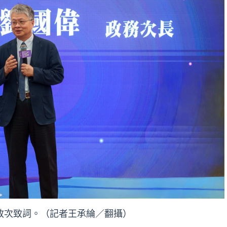
政次致詞。（記者王承綸／翻攝）