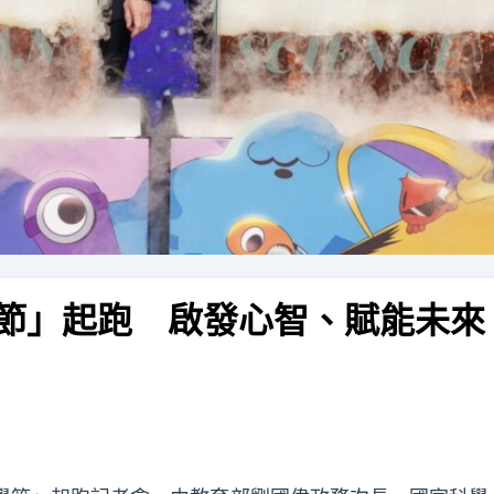
學節」起跑 啟發心智、賦能未來