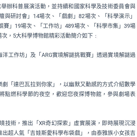
館舉辦科普展演活
動，並持續
和
國家科學及技術委員會
與
壇與研討會」
14場次、「戲劇」82場次、「科學演示」
競賽」19場次、「工作坊」489場次、「科學市集」39場
場次
，
5大科學博物館
精
彩活動簡介如下
﹕
海洋工作坊」及「ARG實境解謎挑戰賽」透過實境解謎過
。
樂劇「達巴瓦拉到你家」，
以
幽默又動感的方式介紹數學
將點燃科學節的夜空，歡迎您夜探博物館，參與
劇場表
實境技術，推出「XR奇幻探索」虛實展演，即時展現沉浸
推出超人氣
「吉娃斯愛科學布袋戲」，由泰雅族小女孩吉