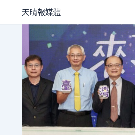
跳
天晴報媒體
至
主
要
內
容