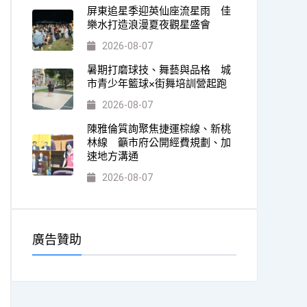
屏東追星季迎英仙座流星雨 佳
樂水打造浪漫夏夜觀星盛會
2026-08-07
暑期打磨球技、舞藝與品格 城
市青少年籃球×街舞培訓營起跑
2026-08-07
陳雅倫質詢聚焦捷運棕線、新桃
林線 籲市府公開經費規劃、加
速地方溝通
2026-08-07
廣告贊助