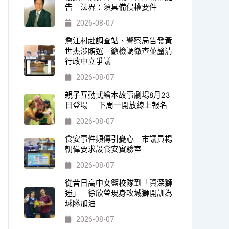
告 法界：須具備侵權要件
2026-08-07
詹江村赴調查站、警察局告發黃
世杰涉賄選 籲檢調徹查並釐清
行政中立爭議
2026-08-07
親子互動式繪本故事劇場8月23
日登場 下周一開放線上報名
2026-08-07
食安事件頻傳引憂心 市議員楊
朝偉要求設食安實驗室
2026-08-07
從昔日高中女籃校隊到「資深獅
迷」 徐欣瑩現身攻城獅開訓為
球隊加油
2026-08-07