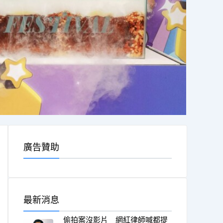
廣告贊助
最新消息
偷拍案沒影片 網紅律師喊都提