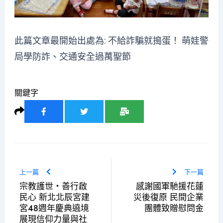
此篇文章最開始出處為:
不給詐騙就搗蛋！ 萌娃警
局學防詐、交通安全過萬聖節
關鍵字
上一篇
下一篇
宗教護世‧善行啟
感謝國軍馳援花蓮
民心 新北北辰宮建
災後復原 民間企業
宮48週年慶典遶境
團體致贈慰問金
展現信仰力量與社