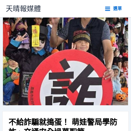
跳
天晴報媒體
選單
至
主
要
內
容
不給詐騙就搗蛋！ 萌娃警局學防