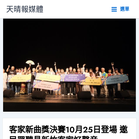
跳
天晴報媒體
選單
至
主
要
內
容
客家新曲獎決賽10月25日登場 邀