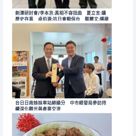
劍潭研討會/李本京:真相不容扭曲 夏立言:讓
歷史存真 卓伯源:抗日會戰保台 鄭麗文:構建
兩岸和平基業 張亞中揭三大任務 徐炳強:振
興民族氣節
台日日南姊妹車站締緣分 中市經發局參訪持
續深化觀光與產業交流