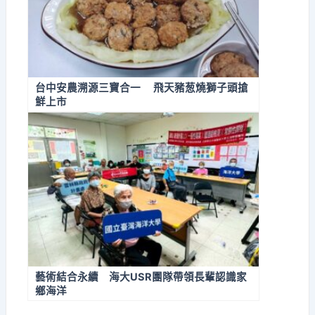
台中安農溯源​三寶合一 飛天豬葱燒獅子頭搶
鮮上市
藝術結合永續 海大USR團隊帶領長輩認識家
鄉海洋