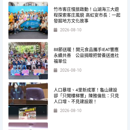
竹市客庄慢旅啟動！山湖海三大遊
程探索客庄風貌 高虹安市長：一起
發掘地方文化故事
2026-08-10
88節送暖！開元食品攜手IEAT響應
永續共善 公益捐贈把營養送進社
福單位
2026-08-10
人口暴增、4里新成軍！龜山建設
卻「只聞樓梯響」陳雅倫批：只見
人口增、不見建設跟！
2026-08-10