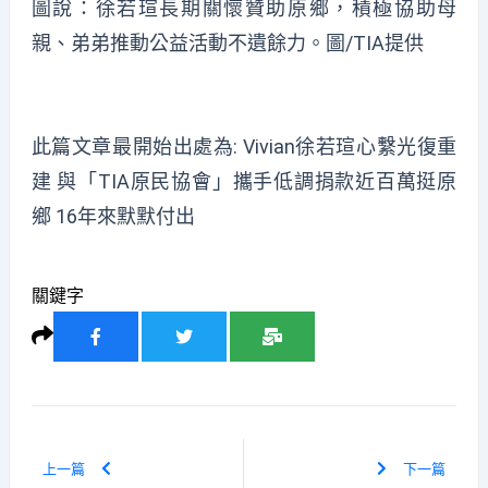
圖說：徐若瑄長期關懷贊助原鄉，積極協助母
親、弟弟推動公益活動不遺餘力。圖/TIA提供
此篇文章最開始出處為:
Vivian徐若瑄心繫光復重
建 與「TIA原民協會」攜手低調捐款近百萬挺原
鄉 16年來默默付出
關鍵字
上一篇
下一篇