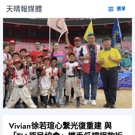
跳
天晴報媒體
選單
至
主
要
內
容
Vivian徐若瑄心繫光復重建 與