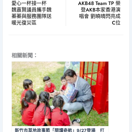
愛心一杯接一杯
AKB48 Team TP 榮
魏嘉賢議員攜手魏
登AKB本家香港演
蓁蓁與服務團隊送
唱會 劉曉晴閃亮成
暖光復災區
C位
相關新聞：
新竹市草地故事節「閱讀奇航」9/27登場 打