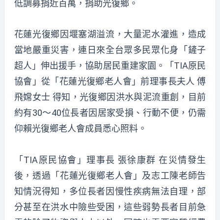
低調募捐近百萬，捐助光復鄉。
花蓮光復鄉因堰塞湖溢流，大量泥水灌進，造成
當地嚴重災害，連日來全台眾多民眾化身「鏟子
超人」伸出援手，協助居民重建家園。「TIA原民
協會」從「花蓮光復鄉老人會」前理事長夫人 傅
飛嫦女士 得知，光復鄉因洪水與泥流重創，目前
約有30～40位長者因居家受損、行動不便，仍需
仰賴光復鄉老人會成員悉心照料。
「TIA原民協會」理事長 張徐康群 在災情發生
後，透過「花蓮光復鄉老人會」及志工陳老師告
知情況得知，多位長者因慢性疾病無法自理，部
分甚至在洪水中險些受困，這些弱勢長者目前急