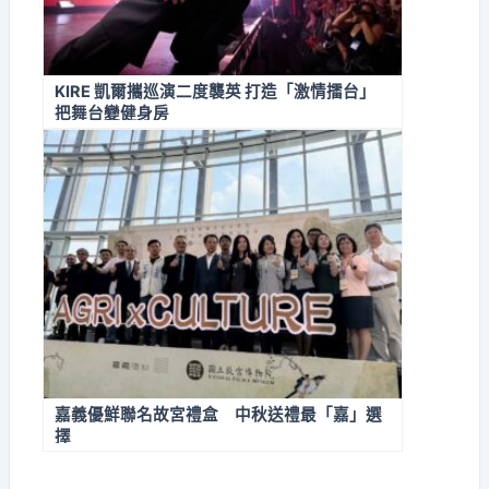
KIRE 凱爾攜巡演二度襲英 打造「激情擂台」
把舞台變健身房
嘉義優鮮聯名故宮禮盒 中秋送禮最「嘉」選
擇