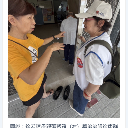
圖說：徐若瑄母親張琇雅（右）與弟弟張徐康群