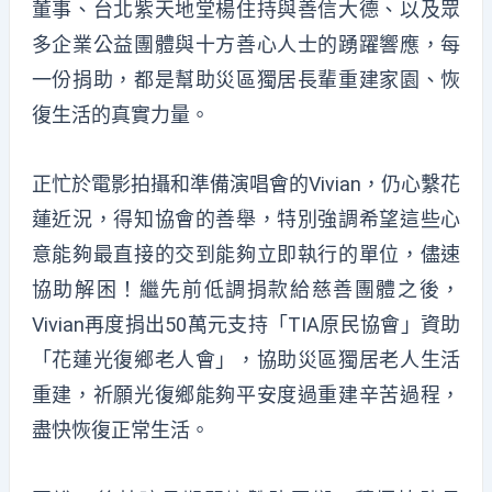
董事、台北紫天地堂楊住持與善信大德、以及眾
多企業公益團體與十方善心人士的踴躍響應，每
一份捐助，都是幫助災區獨居長輩重建家園、恢
復生活的真實力量。
正忙於電影拍攝和準備演唱會的Vivian，仍心繫花
蓮近況，得知協會的善舉，特別強調希望這些心
意能夠最直接的交到能夠立即執行的單位，儘速
協助解困！繼先前低調捐款給慈善團體之後，
Vivian再度捐出50萬元支持「TIA原民協會」資助
「花蓮光復鄉老人會」，協助災區獨居老人生活
重建，祈願光復鄉能夠平安度過重建辛苦過程，
盡快恢復正常生活。