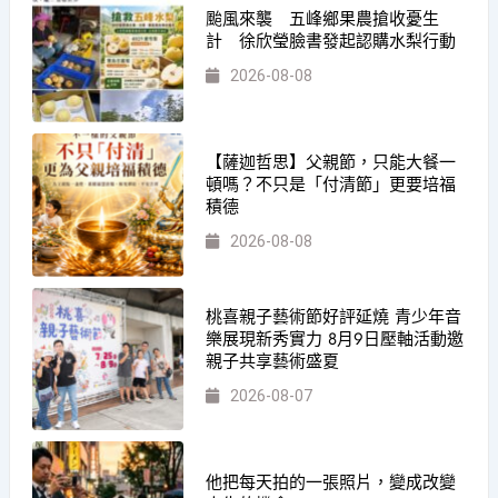
颱風來襲 五峰鄉果農搶收憂生
計 徐欣瑩臉書發起認購水梨行動
2026-08-08
【薩迦哲思】父親節，只能大餐一
頓嗎？不只是「付清節」更要培福
積德
2026-08-08
桃喜親子藝術節好評延燒 青少年音
樂展現新秀實力 8月9日壓軸活動邀
親子共享藝術盛夏
2026-08-07
他把每天拍的一張照片，變成改變