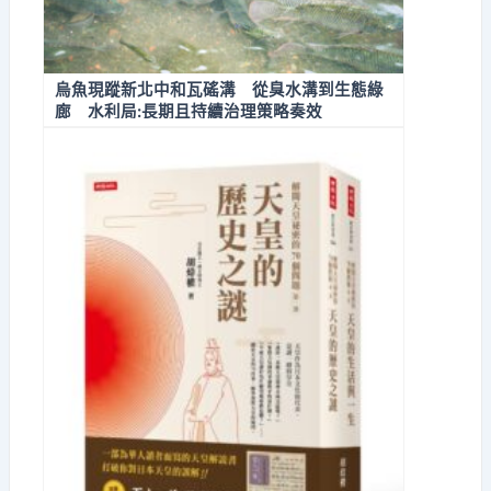
烏魚現蹤新北中和瓦磘溝 從臭水溝到生態綠
廊 水利局:長期且持續治理策略奏效