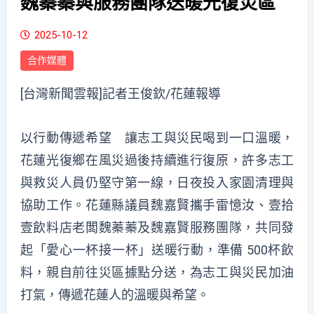
魏蓁蓁與服務團隊送暖光復災區
2025-10-12
合作媒體
[台灣新聞雲報]記者王俊欽/花蓮報導
以行動傳遞希望 讓志工與災民喝到一口溫暖，
花蓮光復鄉在風災過後持續進行復原，許多志工
與救災人員仍堅守第一線，日夜投入家園清理與
協助工作。花蓮縣議員魏嘉賢攜手雷憶汝、壹拾
壹飲料店老闆魏蓁蓁及魏嘉賢服務團隊，共同發
起「愛心一杯接一杯」送暖行動，準備 500杯飲
料，親自前往災區據點分送，為志工與災民加油
打氣，傳遞花蓮人的溫暖與希望。