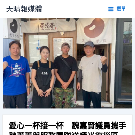
跳
天晴報媒體
選單
至
主
要
內
容
愛心一杯接一杯 魏嘉賢議員攜手