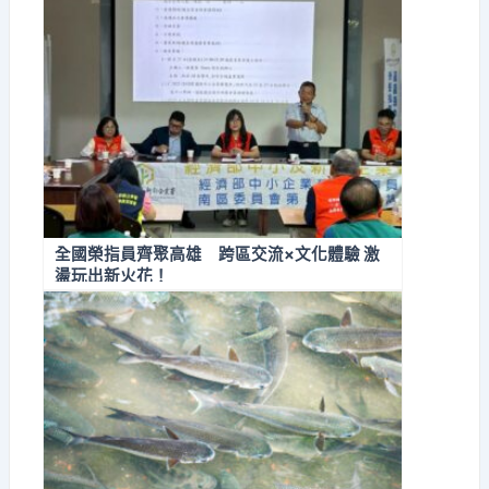
全國榮指員齊聚高雄 跨區交流×文化體驗 激
盪玩出新火花！