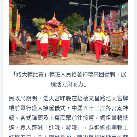
「跑大轎比賽」轎班人員抬著神轎來回衝刺，展
現活力與耐力_
民政局說明，浩天宮昨晚在梧棲文昌路浩天宮牌
樓前舉行盛大接駕儀式，中堡五十三庄各宮廟神
轎、各式陣頭及上萬民眾前往接駕，媽祖鑾轎抵
達，眾人齊喊「進哦，發哦」，恭迎媽祖鑾轎上