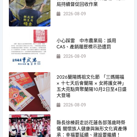
局持續督促回收作業
2026-08-09
小心踩雷 中市農業局：誤用
CAS、產銷履歷標示恐遭罰
2026-08-09
2026蘭陽媽祖文化節 「三媽賜福
× 十七天后會蘭陽 × 女將護女神」
五大亮點齊聚蘭陽10月2日至4日盛
大登場
2026-08-09
縣長徐榛蔚走訪花蓮各部落歲時祭
儀 關懷族人健康與無形文化資產傳
承：幸福要延續、建設要繼續！