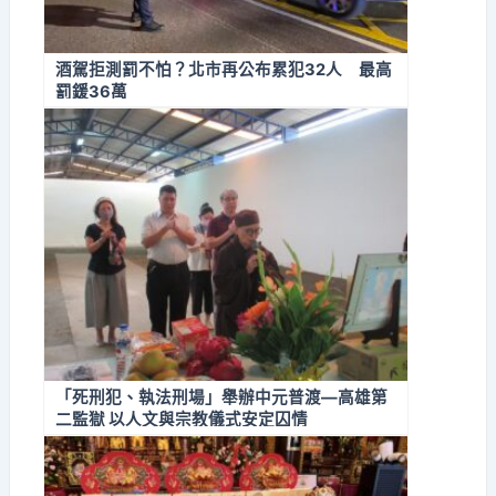
酒駕拒測罰不怕？北市再公布累犯32人 最高
罰鍰36萬
「死刑犯、執法刑場」舉辦中元普渡—高雄第
二監獄 以人文與宗教儀式安定囚情