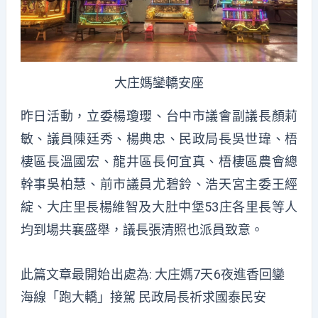
大庄媽鑾轎安座
昨日活動，立委楊瓊瓔、台中市議會副議長顏莉
敏、議員陳廷秀、楊典忠、民政局長吳世瑋、梧
棲區長溫國宏、龍井區長何宜真、梧棲區農會總
幹事吳柏慧、前市議員尤碧鈴、浩天宮主委王經
綻、大庄里長楊維智及大肚中堡53庄各里長等人
均到場共襄盛舉，議長張清照也派員致意。
此篇文章最開始出處為:
大庄媽7天6夜進香回鑾
海線「跑大轎」接駕 民政局長祈求國泰民安