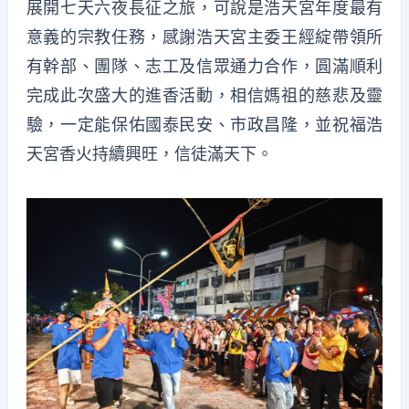
展開七天六夜長征之旅，可說是浩天宮年度最有
意義的宗教任務，感謝浩天宮主委王經綻帶領所
有幹部、團隊、志工及信眾通力合作，圓滿順利
完成此次盛大的進香活動，相信媽祖的慈悲及靈
驗，一定能保佑國泰民安、市政昌隆，並祝福浩
天宮香火持續興旺，信徒滿天下。