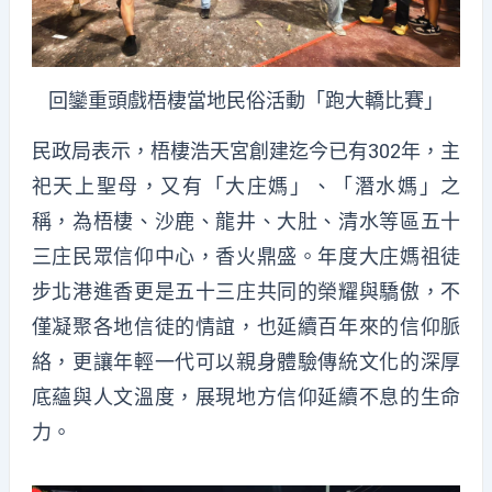
回鑾重頭戲梧棲當地民俗活動「跑大轎比賽」
民政局表示，梧棲浩天宮創建迄今已有302年，主
祀天上聖母，又有「大庄媽」、「潛水媽」之
稱，為梧棲、沙鹿、龍井、大肚、清水等區五十
三庄民眾信仰中心，香火鼎盛。年度大庄媽祖徒
步北港進香更是五十三庄共同的榮耀與驕傲，不
僅凝聚各地信徒的情誼，也延續百年來的信仰脈
絡，更讓年輕一代可以親身體驗傳統文化的深厚
底蘊與人文溫度，展現地方信仰延續不息的生命
力。