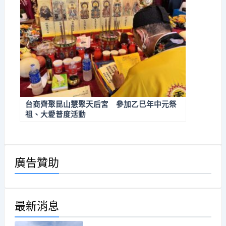
台商齊聚昆山慧聚天后宮 參加乙巳年中元祭
祖、大愛普度活動
廣告贊助
最新消息