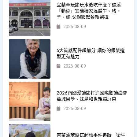
宜蘭童玩節玩水後吃什麼？礁溪
「動涮」宜蘭獨家溫體牛、豬、
羊、雞 父親節聚餐新選擇
2026-08-09
5大質感配件超加分 讓你的銀髮造
型更有魅力
2026-08-09
2026南國漫讀節打造國際閱讀盛會
萬城目學、妹島和世親臨屏東
2026-08-09
苦茶油苯駢芘超標事件追蹤 衛生