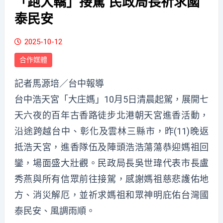
「跑大轎」接駕 民政局長祈求國
泰民安
2025-10-12
合作媒體
記者馬源培／台中報導
台中浩天宮「大庄媽」10月5日清晨起駕，展開七
天六夜的百年古香路徒步北港朝天宮進香活動，
沿途跨越台中、彰化及雲林三縣市，昨(11)晚返
抵浩天宮，進香隊伍及陣頭浩浩蕩蕩恭迎媽祖回
鑾，場面盛大壯觀。民政局長吳世瑋代表市長盧
秀燕與所有信眾前往接駕，感謝媽祖慈悲護佑地
方、消災解厄，並祈求媽祖和眾神明庇佑台灣國
泰民安、風調雨順。