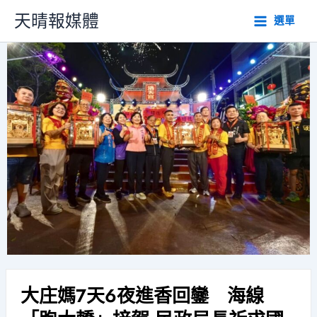
跳
天晴報媒體
選單
至
主
要
內
容
大庄媽7天6夜進香回鑾 海線