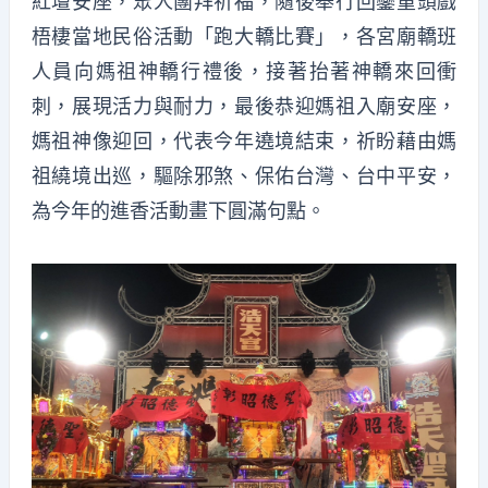
紅壇安座，眾人團拜祈福，隨後舉行回鑾重頭戲
梧棲當地民俗活動「跑大轎比賽」，各宮廟轎班
人員向媽祖神轎行禮後，接著抬著神轎來回衝
刺，展現活力與耐力，最後恭迎媽祖入廟安座，
媽祖神像迎回，代表今年遶境結束，祈盼藉由媽
祖繞境出巡，驅除邪煞、保佑台灣、台中平安，
為今年的進香活動畫下圓滿句點。