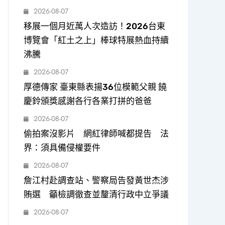
2026-08-07
移展一個月近萬人次造訪！2026台東
博覽會「紅土之上」棒球特展熱血持續
沸騰
2026-08-07
厚德傳家 臺東縣表揚36位模範父親 饒
慶鈴頒獎感謝各行各業打拼的爸爸
2026-08-07
偷拍案沒影片 網紅律師喊都提告 法
界：須具備侵權要件
2026-08-07
詹江村赴調查站、警察局告發黃世杰涉
賄選 籲檢調徹查並釐清行政中立爭議
2026-08-07