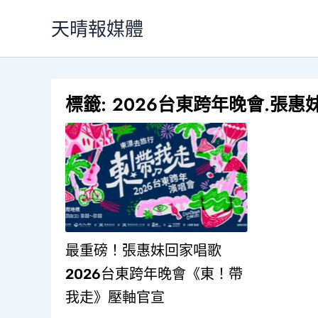
跳
天晴報媒體
至
主
要
內
標籤:
2026台東跨年晚會.張惠
容
最重磅！張惠妹回家唱歌
2026台東跨年晚會《東！帶
我走》壓軸官宣