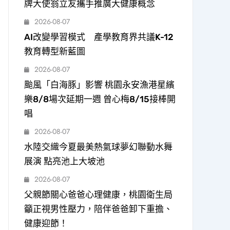
牌大使翁立友攜手推廣大健康概念
2026-08-07
AI改變學習模式 產學教育界共議K-12
教育轉型新藍圖
2026-08-07
颱風「白海豚」影響 桃園永安漁港星繽
樂8/8場次延期一週 曾心梅8/15接棒開
唱
2026-08-07
水陸交織今夏最美熱氣球夢幻聯動水舞
展演 點亮池上大坡池
2026-08-07
父親節關心爸爸心理健康，桃園衛生局
籲正視男性壓力，陪伴爸爸卸下重擔、
健康迎節！