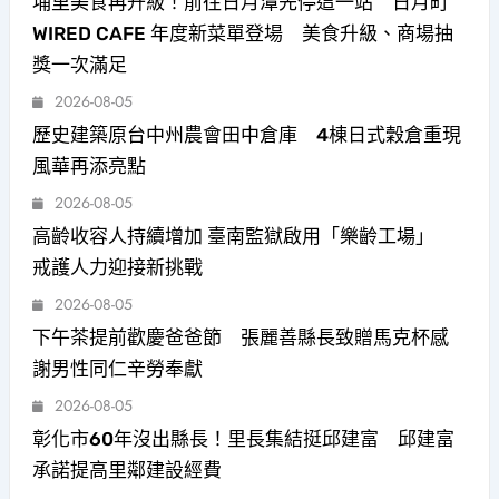
埔里美食再升級！前往日月潭先停這一站 日月町
WIRED CAFE 年度新菜單登場 美食升級、商場抽
獎一次滿足
2026-08-05
歷史建築原台中州農會田中倉庫 4棟日式穀倉重現
風華再添亮點
2026-08-05
高齡收容人持續增加 臺南監獄啟用「樂齡工場」
戒護人力迎接新挑戰
2026-08-05
下午茶提前歡慶爸爸節 張麗善縣長致贈馬克杯感
謝男性同仁辛勞奉獻
2026-08-05
彰化市60年沒出縣長！里長集結挺邱建富 邱建富
承諾提高里鄰建設經費