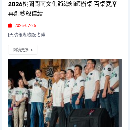
2026桃園閩南文化節總舖師辦桌 百桌宴席
再創秒殺佳績
2026-07-26
[天晴報媒體]記者傅 ...
閱讀更多