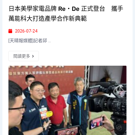
日本美學家電品牌 Re・De 正式登台 攜手
萬能科大打造產學合作新典範
2026-07-24
[天晴報媒體]記者邱 ...
閱讀更多