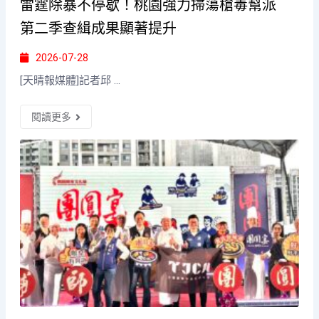
雷霆除暴不停歇！桃園強力掃蕩槍毒幫派
第二季查緝成果顯著提升
2026-07-28
[天晴報媒體]記者邱 ...
閱讀更多