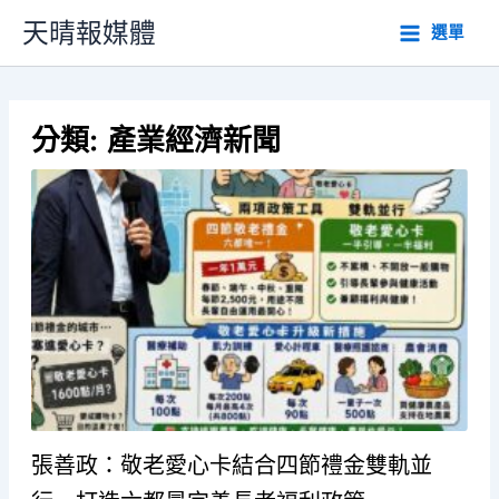
跳
天晴報媒體
選單
至
主
要
內
分類:
產業經濟新聞
容
張善政：敬老愛心卡結合四節禮金雙軌並