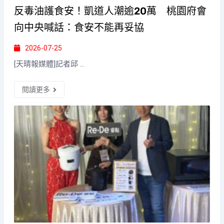
反毒油護食安！凱道人潮逾20萬 桃園府會
向中央喊話：食安不能再妥協
2026-07-25
[天晴報媒體]記者邱 ...
閱讀更多