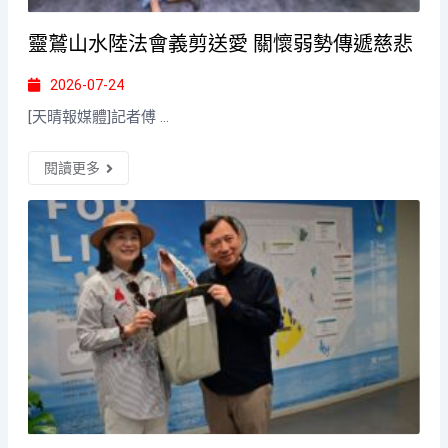
靈鷲山水陸法會義剪送愛 關懷弱勢傳遞慈悲
2026-07-24
[天晴報媒體]記者傅 ...
閱讀更多