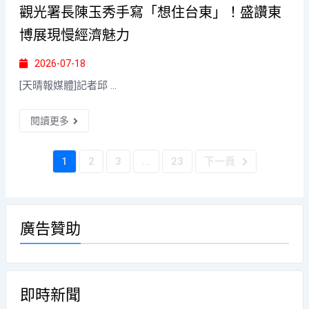
觀光署長陳玉秀手寫「想住台東」！盛讚東
博展現慢經濟魅力
2026-07-18
[天晴報媒體]記者邱 ...
閱讀更多
1
2
3
...
23
下一頁
廣告贊助
即時新聞