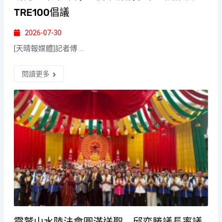
TRE100倡議
2026-07-30
[天晴報媒體]記者傅 ...
閱讀更多
靈鷲山水陸法會圓滿送聖 邱奕勝議長率議