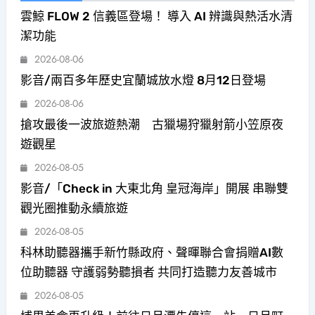
雲鯨 FLOW 2 信義區登場！ 導入 AI 辨識與熱活水清
潔功能
2026-08-06
影音/兩百多年歷史宜蘭城放水燈 8月12日登場
2026-08-06
搶攻最後一波旅遊熱潮 古獵場狩獵射箭小笠原夜
遊觀星
2026-08-05
影音/「Check in 大東北角 皇冠海岸」開展 串聯雙
觀光圈推動永續旅遊
2026-08-05
科林助聽器攜手新竹縣政府、聲暉聯合會捐贈AI數
位助聽器 守護弱勢聽損者 共同打造聽力友善城市
2026-08-05