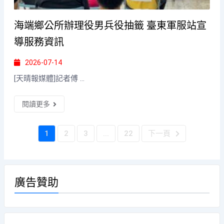
海端鄉公所辦理役男兵役抽籤 臺東軍服站宣
導服務資訊
2026-07-14
[天晴報媒體]記者傅 ...
閱讀更多
1
2
3
...
22
下一頁
廣告贊助