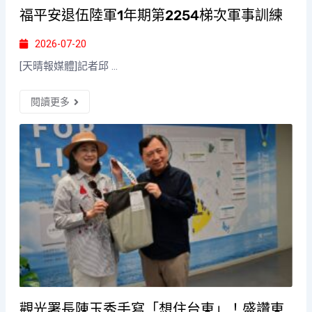
福平安退伍陸軍1年期第2254梯次軍事訓練
2026-07-20
[天晴報媒體]記者邱 ...
閱讀更多
觀光署長陳玉秀手寫「想住台東」！盛讚東