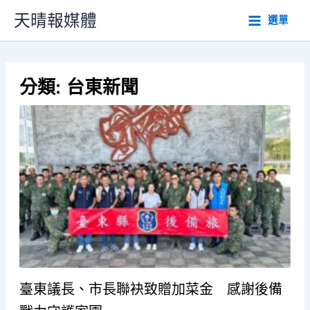
跳
天晴報媒體
選單
至
主
要
內
分類:
台東新聞
容
臺東議長、市長聯袂致贈加菜金 感謝後備