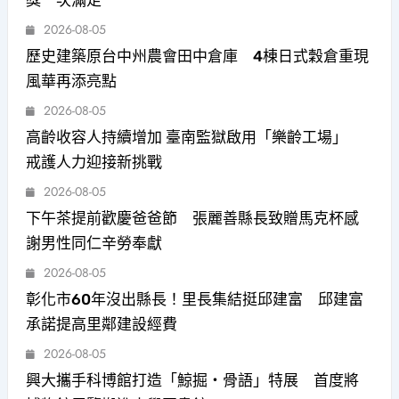
獎一次滿足
2026-08-05
歷史建築原台中州農會田中倉庫 4棟日式穀倉重現
風華再添亮點
2026-08-05
高齡收容人持續增加 臺南監獄啟用「樂齡工場」
戒護人力迎接新挑戰
2026-08-05
下午茶提前歡慶爸爸節 張麗善縣長致贈馬克杯感
謝男性同仁辛勞奉獻
2026-08-05
彰化市60年沒出縣長！里長集結挺邱建富 邱建富
承諾提高里鄰建設經費
2026-08-05
興大攜手科博館打造「鯨掘・骨語」特展 首度將