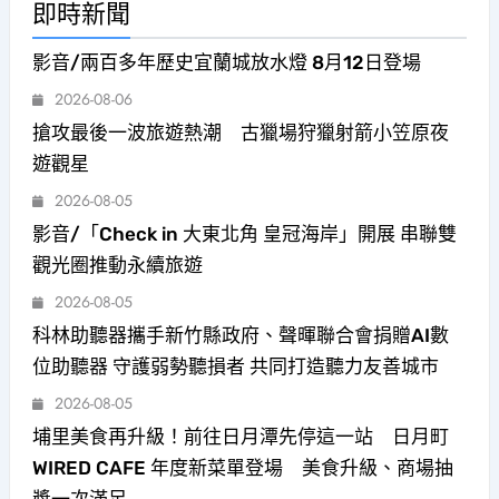
即時新聞
影音/兩百多年歷史宜蘭城放水燈 8月12日登場
2026-08-06
搶攻最後一波旅遊熱潮 古獵場狩獵射箭小笠原夜
遊觀星
2026-08-05
影音/「Check in 大東北角 皇冠海岸」開展 串聯雙
觀光圈推動永續旅遊
2026-08-05
科林助聽器攜手新竹縣政府、聲暉聯合會捐贈AI數
位助聽器 守護弱勢聽損者 共同打造聽力友善城市
2026-08-05
埔里美食再升級！前往日月潭先停這一站 日月町
WIRED CAFE 年度新菜單登場 美食升級、商場抽