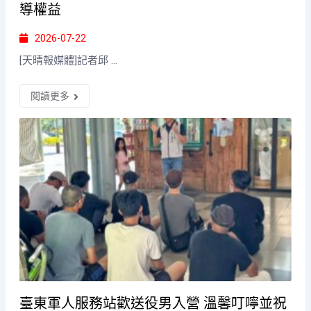
導權益
2026-07-22
[天晴報媒體]記者邱 ...
閱讀更多
臺東軍人服務站歡送役男入營 溫馨叮嚀並祝