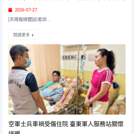
2026-07-27
[天晴報媒體]記者邱 ...
閱讀更多
空軍士兵車禍受傷住院 臺東軍人服務站關懷
送暖