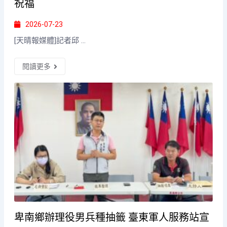
祝福
2026-07-23
[天晴報媒體]記者邱 ...
閱讀更多
卑南鄉辦理役男兵種抽籤 臺東軍人服務站宣