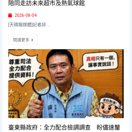
陪同走訪未來超市及熱氣球館
2026-08-04
[天晴報媒體]記者邱 ...
閱讀更多
臺東縣政府：全力配合檢調調查 盼儘速釐