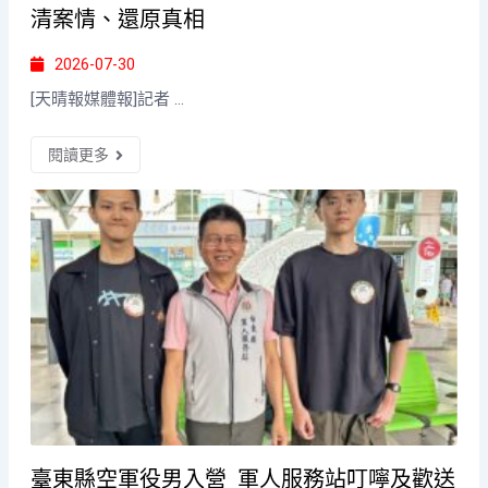
清案情、還原真相
2026-07-30
[天晴報媒體報]記者 ...
閱讀更多
臺東縣空軍役男入營 軍人服務站叮嚀及歡送