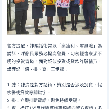
警方提醒，詐騙話術常以「高獲利、零風險」為
誘餌，呼籲民眾務必提高警覺，切勿輕信來源不
明的投資管道。面對疑似投資或貸款詐騙情形，
請謹記「聽、掛、查」三步驟：
1. 聽：聽清楚對方話術，辨別是否涉及投資、假
檢警或貸款等關鍵字。
2. 掛：立即掛斷電話，避免持續受騙。
3. 查：撥打165反詐騙諮詢專線或向警方查證，多