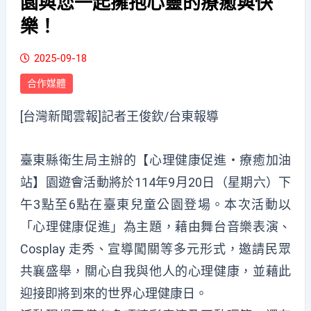
園與您一起擁抱心靈的療癒與快
樂！
2025-09-18
合作媒體
[台灣新聞雲報]記者王俊欽/台東報導
臺東縣衛生局主辦的【心理健康促進・療癒加油
站】園遊會活動將於114年9月20日（星期六）下
午3點至6點在臺東兒童公園登場。本次活動以
「心理健康促進」為主題，藉由舞台音樂表演、
Cosplay 走秀、宣導闖關等多元形式，邀請民眾
共襄盛舉，關心自我與他人的心理健康，並藉此
迎接即將到來的世界心理健康日。