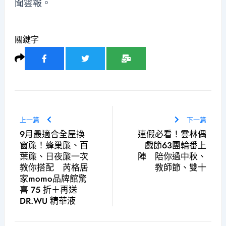
聞雲報
。
關鍵字
上一篇
下一篇
9月最適合全屋換
連假必看！雲林偶
窗簾！蜂巢簾、百
戲節63團輪番上
葉簾、日夜簾一次
陣 陪你過中秋、
教你搭配 芮格居
教師節、雙十
家momo品牌館驚
喜 75 折＋再送
DR.WU 精華液