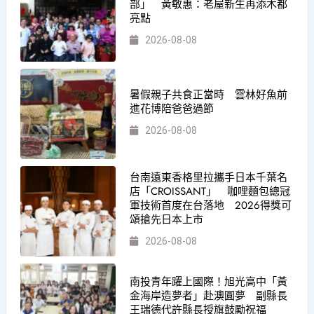
部」 黃敏惠：老屋新生再添木都
亮點
2026-08-08
暑假親子共食正當時 雲林好魚前
進花博陪爸爸過節
2026-08-08
台南遠東香格里拉攜手日本千葉名
店「CROISSANT」 咖哩麵包總冠
軍技術首度在台落地 2026得獎可
頌搶先日本上市
2026-08-08
南投青年躍上國際！旭光高中「黃
金海岸造夢者」赴澳圓夢 副縣長
王瑞德代許縣長授旗鼓勵祝福