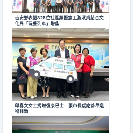
吉安鄉表揚328位社區績優志工游淑貞結合文
化局「玩藝列車」增能
邱春女女士捐贈復康巴士 張市長感謝善舉造
福弱勢