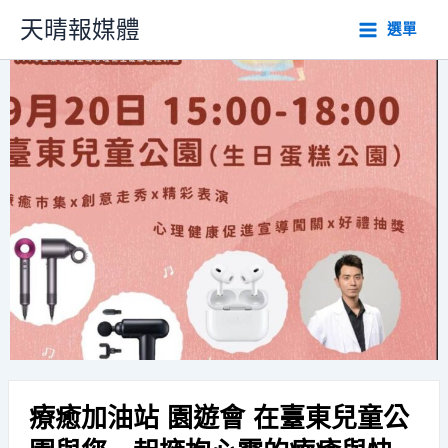
跳
天晴報媒體
選單
至
主
要
內
容
療癒加油站 園遊會 在臺東兒童公