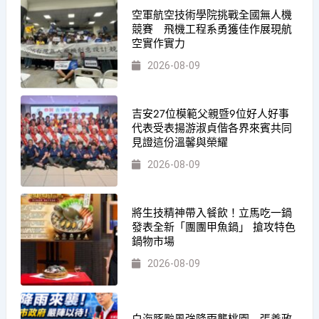
空軍航空技術學院挑戰全國無人機
競賽 飛機工程系勇獲佳作展現航
空實作實力
2026-08-09
吉安27位模範父親暨9位好人好事
代表受表揚游淑貞偕各界來賓共同
見證這份溫馨與榮耀
2026-08-09
將生技精神帶入餐飲！立馬吃一鍋
發表全新「團團甲魚鍋」 搶攻特色
鍋物市場
2026-08-09
白海豚颱風強降雨襲桃園 張善政