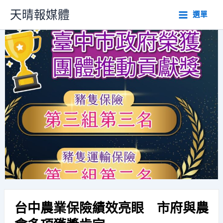
跳
天晴報媒體
選單
至
主
要
內
容
台中農業保險績效亮眼 市府與農