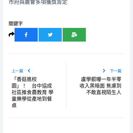
市府與農會多項獲獎肯定
關鍵字
上一篇
下一篇
「香菇進校
盧學叡曝一年半零
園」！ 台中協成
收入黑暗面 焦慮到
社區推食農教育 學
不敢直視陌生人
童樂學從產地到餐
桌