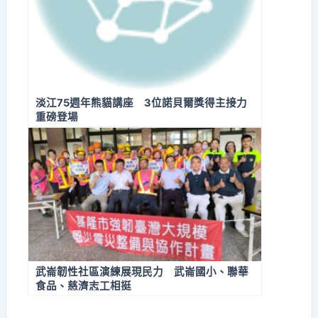
淡江75週年熊貓講座 3位諾貝爾獎得主接力
重磅登場
武崙韌性社區演練展現民力 武崙國小、聯華
食品、慈濟志工相挺