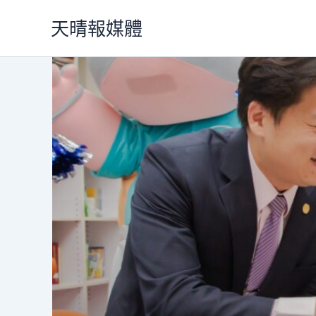
跳
天晴報媒體
至
主
要
內
容