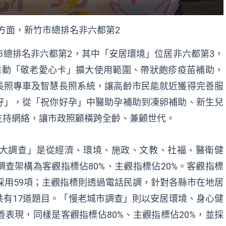
方面，新竹市總排名非六都第2
總排名非六都第2，其中「安居環境」位居非六都第3，
推動「敬老愛心卡」擴大使用範圍、帶狀皰疹疫苗補助，
長照專車及智慧長照系統，讓高齡市民能就近獲得完善服
好」，從「祝你好孕」中醫助孕補助到凍卵補助、新生兒
支持網絡，讓市政照顧橫跨全齡、兼顧世代。
大調查」是從經濟、環境、施政、文教、社福、醫衛健
查架構為客觀指標佔80%、主觀指標佔20%。客觀指標
共採用59項；主觀指標則透過電話民調，針對各縣市在地居
有17道題目。「慢老城市調查」則以安居環境、身心健
表現，同樣是客觀指標佔80%、主觀指標佔20%，並採