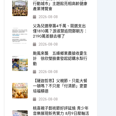
行動城市」主題館亮相高齡健康
產業博覽會
2026-08-08
父為兒選舉籌4千萬、競選支出
僅1810萬？游淑慧追問鄭朝方：
2190萬差額去哪了
2026-08-08
颱風來襲 五峰鄉果農搶收憂生
計 徐欣瑩臉書發起認購水梨行
動
2026-08-08
【薩迦哲思】父親節，只能大餐
一頓嗎？不只是「付清節」更要
培福積德
2026-08-08
桃喜親子藝術節好評延燒 青少年
音樂展現新秀實力 8月9日壓軸活