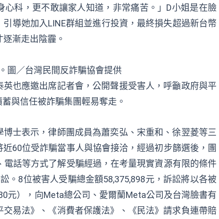
身心科，更不敢讓家人知道，非常痛苦。」D小姐是在臉
引導她加入LINE群組並進行投資，最終損失超過新台幣
才逐漸走出陰霾。
會。圖／台灣民間反詐騙協會提供
泰英也應邀出席記者會，公開聲援受害人，呼籲政府與平
積蓄與信任被詐騙集團輕易奪走。
學博士表示，律師團成員為蕭奕弘、宋重和、徐翌菱等三
近60位受詐騙當事人與協會接洽，經過初步篩選後，團
、電話等方式了解受騙經過，在考量現實資源有限的條件
8位被害人受騙總金額58,375,898元，訴訟將以各被
180元），向Meta總公司、愛爾蘭Meta公司及台灣臉書有
平交易法》、《消費者保護法》、《民法》請求負連帶賠