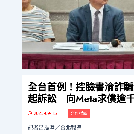
全台首例！控臉書淪詐騙
起訴訟 向Meta求償逾
2025-09-15
合作媒體
記者呂泓陞／台北報導