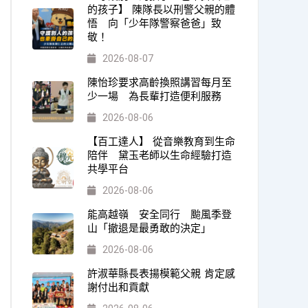
的孩子】 陳隊長以刑警父親的體
悟 向「少年隊警察爸爸」致
敬！
2026-08-07
陳怡珍要求高齡換照講習每月至
少一場 為長輩打造便利服務
2026-08-06
【百工達人】 從音樂教育到生命
陪伴 黛玉老師以生命經驗打造
共學平台
2026-08-06
能高越嶺 安全同行 颱風季登
山「撤退是最勇敢的決定」
2026-08-06
許淑華縣長表揚模範父親 肯定感
謝付出和貢獻