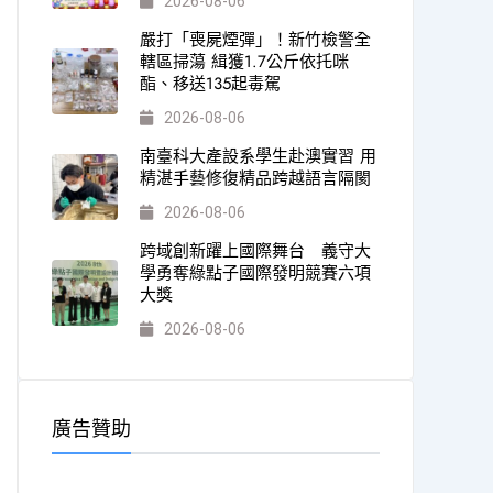
2026-08-06
嚴打「喪屍煙彈」！新竹檢警全
轄區掃蕩 緝獲1.7公斤依托咪
酯、移送135起毒駕
2026-08-06
南臺科大產設系學生赴澳實習 用
精湛手藝修復精品跨越語言隔閡
2026-08-06
跨域創新躍上國際舞台 義守大
學勇奪綠點子國際發明競賽六項
大獎
2026-08-06
廣告贊助