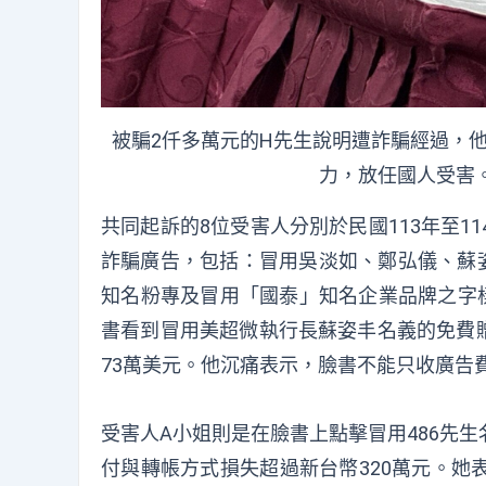
被騙2仟多萬元的H先生說明遭詐騙經過，
力，放任國人受害
共同起訴的8位受害人分別於民國113年至
詐騙廣告，包括：冒用吳淡如、鄭弘儀、蘇姿
知名粉專及冒用「國泰」知名企業品牌之字
書看到冒用美超微執行長蘇姿丰名義的免費贈
73萬美元。他沉痛表示，臉書不能只收廣告
受害人A小姐則是在臉書上點擊冒用486先生
付與轉帳方式損失超過新台幣320萬元。她