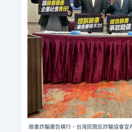
臉書詐騙廣告橫行，台灣民間反詐騙協會宣布