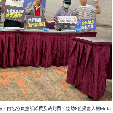
，由協會負擔訴訟費及裁判費，協助8位受害人對Meta