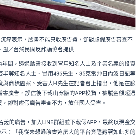
他沉痛表示，臉書不能只收廣告費，卻對虛假廣告審查不
。圖／台灣民間反詐騙協會提供
114年間，透過臉書接收到冒用知名人士及企業名義的投資
丰等知名人士、冒用486先生、85克當沖日內波日記等
樣與商標圖案。受害人H先生在記者會上指出，他是在臉
書廣告，誤信後下載山寨版的APP投資，被騙金額超過
費，卻對虛假廣告審查不力，放任國人受害。
名義的廣告，加入LINE群組並下載假APP，最終以現金交
表示：「我從未想過臉書這麼大的平台竟隱藏著如此多的