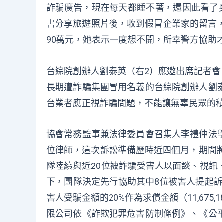
詐騙廣告，現在每天都睡不著，還因此看了
書分享旅遊照片後，收到假冒企業家的留言，
90萬元，她表示一度想不開，所幸警方協助
台綜院創辦人劉泰英（右2）應邀出席記者
長期遭詐騙集團冒用名義的台綜院創辦人劉
台業者應正視詐騙問題，不能讓無辜民眾的
協會常務監事兼法律委員會召集人李禮仲法
位律師，這次訴訟準備歷時近四個月，期間將
隊陸續與近20位被詐騙受害人以面談、視訊
下，團隊決定先行協助其中8位被害人提起訴訟。
害人受騙金額的20%作為求償金額（11,675,
限公司依《詐欺犯罪危害防制條例》、《公