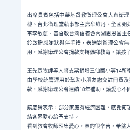
出席貴賓包括中華基督教衛理公會大直衛理
棣、台北衛理堂執事部主席牟維丹、全國姐
事李敏慈、基督教台灣信義會內湖思恩堂主
鈴致贈感謝狀與伴手禮，表達對衛理公會無
用，感謝衛理公會捐款支持偏鄉教育，讓孩
王先緻牧師等人將支票捐贈三仙國小等14所學校
由學校統籌運用於幫助小朋友繳交註冊費及
款，感謝衛理公會連續18年補助，讓愛心不
饒慶鈴表示，部分家庭有經濟困難，感謝衛理
結各界愛心給予支持。
看到教會牧師匯集愛心，真的很辛苦，希望