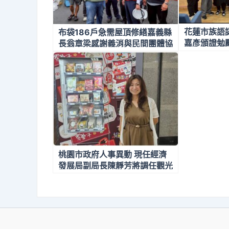
花蓮市族語
布袋186戶急需屋頂修繕嘉義縣
嘉彥頒證勉
長翁章梁感謝義消與民間團體協
助重建家園
桃園市政府人事異動 現任經濟
發展局副局長陳靜芳將調任觀光
旅遊局局長明（16）日起生效