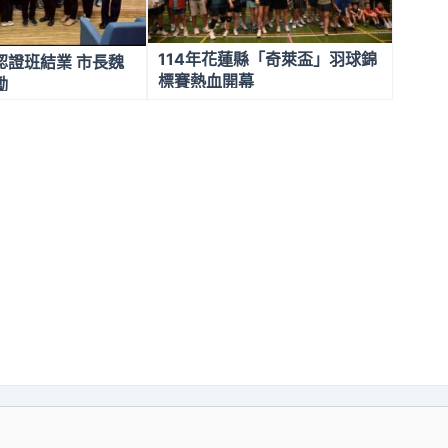
114年花蓮縣「奇萊盃」羽球錦
認證班結業 市長魏
標賽熱血開幕
勵