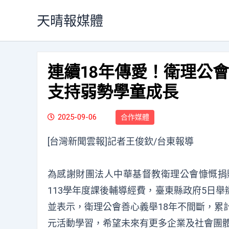
跳
天晴報媒體
至
主
要
內
連續18年傳愛！衛理公會
容
支持弱勢學童成長
2025-09-06
合作媒體
[台灣新聞雲報]記者王俊欽/台東報導
為感謝財團法人中華基督教衛理公會慷慨捐贈
113學年度課後輔導經費，臺東縣政府5日
並表示，衛理公會善心義舉18年不間斷，累
元活動學習，希望未來有更多企業及社會團