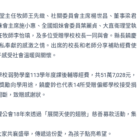
堂主任牧師王先緻、社關委員會主席楊世昌、董事梁君
妹會主席施小惠、全國姐妹會委員葉麗貞、大直衛理堂執
任牧師李怡瑱，及多位受贈學校校長一同與會。縣長饒慶
私奉獻的感激之情。出席的校長和老師分享補助經費使
子感受社會溫暖與關懷。
弱勢學童113學年度課後輔導經費，共51萬7,028元，
獎勵向學用途，饒慶鈴也代表14所受贈偏鄉學校接受捐
間斷，致贈感謝狀。
公會18年來透過「展開天使的翅膀」慈善募款活動，集
大家共襄盛舉，傳遞這份愛，為孩子點亮希望。