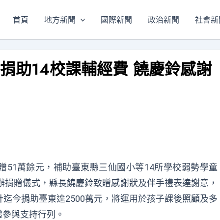
首頁
地方新聞
國際新聞
政治新聞
社會新
捐助14校課輔經費 饒慶鈴感謝
51萬餘元，補助臺東縣三仙國小等14所學校弱勢學童
舉辦捐贈儀式，縣長饒慶鈴致贈感謝狀及伴手禮表達謝意，
計迄今捐助臺東達2500萬元，將運用於孩子課後照顧及多
體參與支持行列。