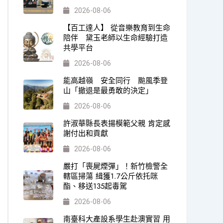
2026-08-06
【百工達人】 從音樂教育到生命
陪伴 黛玉老師以生命經驗打造
共學平台
2026-08-06
能高越嶺 安全同行 颱風季登
山「撤退是最勇敢的決定」
2026-08-06
許淑華縣長表揚模範父親 肯定感
謝付出和貢獻
2026-08-06
嚴打「喪屍煙彈」！新竹檢警全
轄區掃蕩 緝獲1.7公斤依托咪
酯、移送135起毒駕
2026-08-06
南臺科大產設系學生赴澳實習 用