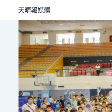
跳
天晴報媒體
至
主
要
內
容