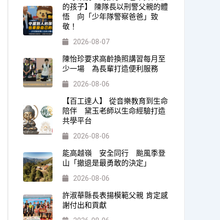
的孩子】 陳隊長以刑警父親的體
悟 向「少年隊警察爸爸」致
敬！
2026-08-07
陳怡珍要求高齡換照講習每月至
少一場 為長輩打造便利服務
2026-08-06
【百工達人】 從音樂教育到生命
陪伴 黛玉老師以生命經驗打造
共學平台
2026-08-06
能高越嶺 安全同行 颱風季登
山「撤退是最勇敢的決定」
2026-08-06
許淑華縣長表揚模範父親 肯定感
謝付出和貢獻