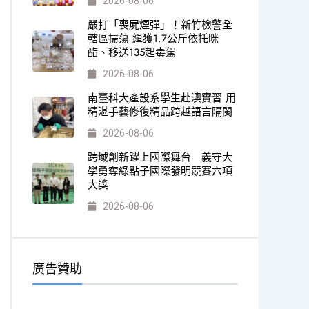
2026-08-06
嚴打「喪屍煙彈」！新竹檢警全
轄區掃蕩 緝獲1.7公斤依托咪
酯、移送135起毒駕
2026-08-06
南臺科大產設系學生赴澳實習 用
精湛手藝修復精品跨越語言隔閡
2026-08-06
跨域創新躍上國際舞台 義守大
學勇奪綠點子國際發明競賽六項
大獎
2026-08-06
廣告贊助