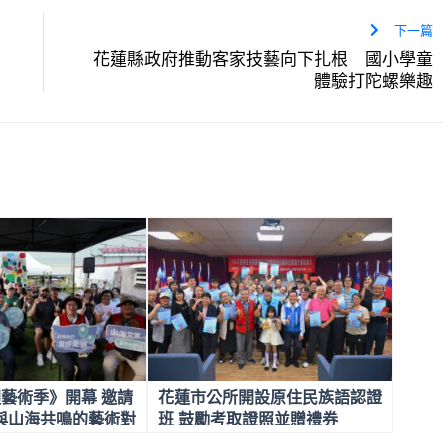
下一篇
花蓮縣政府推動客家技藝向下扎根 國小學童
體驗打陀螺樂趣
迴藝術季》開幕 邀請
花蓮市公所開設原住民族語認證
與山海共鳴的藝術對
班 鼓勵考取證照並贈禮券