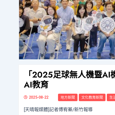
「2025足球無人機暨A
AI教育
2025-08-22
地方新聞
文化教育新聞
生
[天晴報媒體]記者傅宥蓁/新竹報導