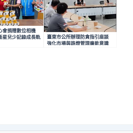
心會捐贈數位相機
臺東市公所辦理防貪指引座談
衛星兒少記錄成長軌
強化市場與路燈管理廉能意識