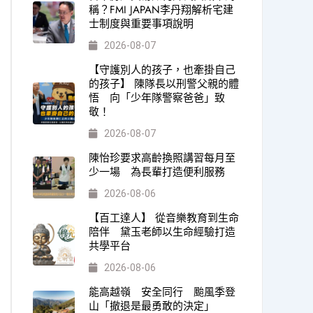
稱？FMI JAPAN李丹翔解析宅建
士制度與重要事項說明
2026-08-07
【守護別人的孩子，也牽掛自己
的孩子】 陳隊長以刑警父親的體
悟 向「少年隊警察爸爸」致
敬！
2026-08-07
陳怡珍要求高齡換照講習每月至
少一場 為長輩打造便利服務
2026-08-06
【百工達人】 從音樂教育到生命
陪伴 黛玉老師以生命經驗打造
共學平台
2026-08-06
能高越嶺 安全同行 颱風季登
山「撤退是最勇敢的決定」