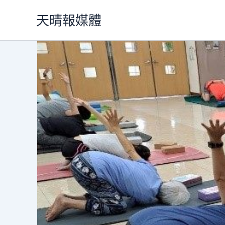
跳
天晴報媒體
至
主
要
內
容