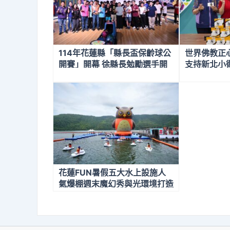
114年花蓮縣「縣長盃保齡球公
世界佛教正
開賽」開幕 徐縣長勉勵選手開
支持新北小
心參賽、勇往直前
跡
花蓮FUN暑假五大水上設施人
氣爆棚週末魔幻秀與光環境打造
夏日最強景點