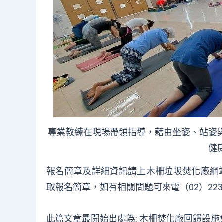
專業教練在現場帶領指導，藉由坐姿、站姿
健
報名簡章及詳細資訊請上
木柵垃圾焚化廠網
取報名簡章，如有相關問題可來電（02）223
此篇文章最開始出處為:
木柵焚化廠回饋設施