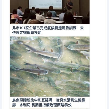
北市191家企業已完成氣候變遷風險訓練 未
依規定辦理恐挨罰
烏魚現蹤新北中和瓦磘溝 從臭水溝到生態綠
廊 水利局:長期且持續治理策略奏效