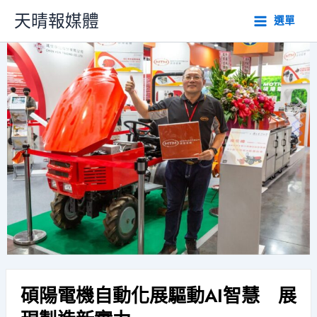
跳
天晴報媒體
選單
至
主
要
內
容
碩陽電機自動化展驅動AI智慧 展