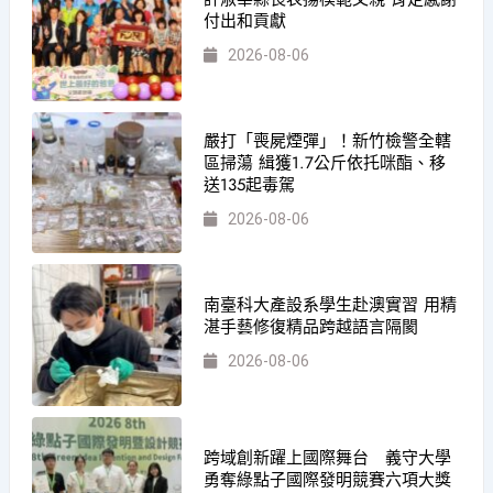
付出和貢獻
2026-08-06
嚴打「喪屍煙彈」！新竹檢警全轄
區掃蕩 緝獲1.7公斤依托咪酯、移
送135起毒駕
2026-08-06
南臺科大產設系學生赴澳實習 用精
湛手藝修復精品跨越語言隔閡
2026-08-06
跨域創新躍上國際舞台 義守大學
勇奪綠點子國際發明競賽六項大獎