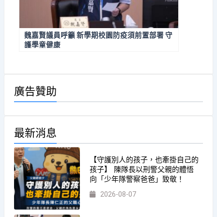
魏嘉賢議員呼籲 新學期校園防疫須前置部署 守
護學童健康
廣告贊助
最新消息
【守護別人的孩子，也牽掛自己的
孩子】 陳隊長以刑警父親的體悟
向「少年隊警察爸爸」致敬！
2026-08-07