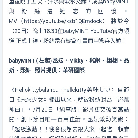
重複跳了五次，汗水與淚水交織，成為babyMINT
與粉絲最難忘的回憶。
MV（
https://youtu.be/xsb1QEmdock
） 將於今
（20日）晚上18:30在babyMINT YouTube官方頻
道 正式上線，粉絲還有機會在畫面中驚喜入鏡！
babyMINT (左起)丞妘、Vikky、粼粼、栩栩、品
妡、熙妍 照片提供：華研國際
〈Hellokittybalahcurrihellokitty美味しい〉自節
目《未來少女》播出以來，就被粉絲封為「必跳
神曲」，7月20日「純享版」影片更突破百萬點
閱，創下節目唯一百萬佳績。丞妘激動笑說：
「超級激動！！我會很想去跟大家一起吃一頓麻