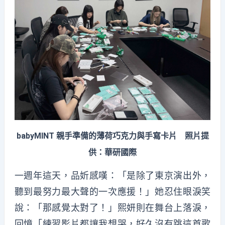
babyMINT 親手準備的薄荷巧克力與手寫卡片 照片提
供：華研國際
一週年這天，品妡感嘆：「是除了東京演出外，
聽到最努力最大聲的一次應援！」她忍住眼淚笑
說：「那感覺太對了！」熙妍則在舞台上落淚，
回憶「練習影片都讓我想哭，好久沒有跳這首歌