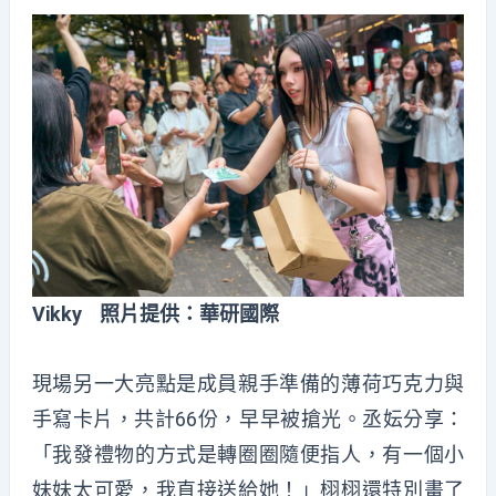
Vikky 照片提供：華研國際
現場另一大亮點是成員親手準備的薄荷巧克力與
手寫卡片，共計66份，早早被搶光。丞妘分享：
「我發禮物的方式是轉圈圈隨便指人，有一個小
妹妹太可愛，我直接送給她！」栩栩還特別畫了