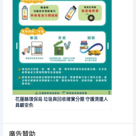
花蓮縣環保局 垃圾與回收確實分類 守護清運人
員顧安危
廣告贊助