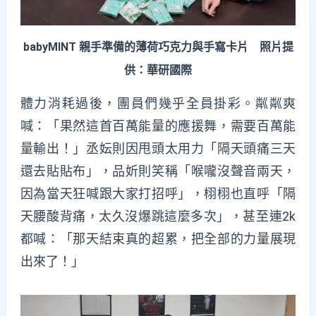
babyMINT 親手準備的薄荷巧克力與手寫卡片 照片提
供：華研國際
體力消耗過後，團員們幾乎全員掛彩。粼粼爽
喊：「果然這首百萬能量的應援舞，需要百萬能
量輸出！」丞妘則因甩頭太用力「隔天頭痛三天
還去貼貼布」，品妡則笑稱「喉嚨沒聲音兩天，
因為當天狂喊跟大家打招呼」，栩栩也直呼「隔
天腰酸背痛，太久沒爆跳這麼多次」，甚至連2k
都喊：「那天結束真的超累，把全部的力量展現
出來了！」