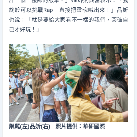
計一個一樣帥的版本。」vikky則興奮表示：「我
終於可以挑戰Rap！直接把靈魂喊出來！」品妡
也說：「就是要給大家看不一樣的我們，突破自
己才好玩！」
粼粼(左)品妡(右) 照片提供：華研國際