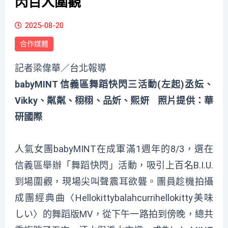
閃百人圍觀
2025-08-20
合作媒體
記者梁偉華／台北報導
babyMINT 信義區舞蹈快閃三活動(左起)丞妘、
Vikky、粼粼、栩栩、品妡、熙妍 照片提供：華
研國際
人氣女團babyMINT在成軍滿1週年的8/3，選在
信義區舉辦「舞蹈快閃」活動，吸引上百名B.I.U.
到場圍觀，現場尖叫聲震耳欲聾。團員趁機拍攝
成團經典曲〈Hellokittybalahcurrihellokitty美味
しい〉的舞蹈版MV，從下午一路拍到傍晚，總共