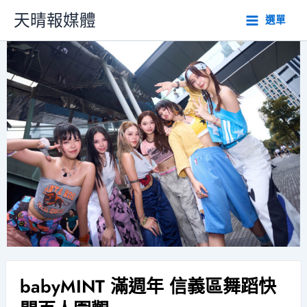
跳
天晴報媒體
選單
至
主
要
內
容
babyMINT 滿週年 信義區舞蹈快