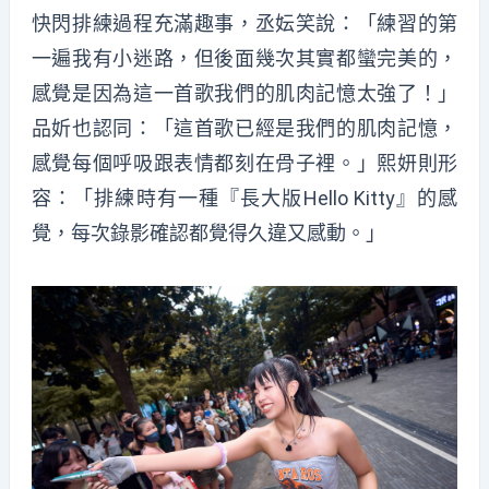
快閃排練過程充滿趣事，丞妘笑說：「練習的第
一遍我有小迷路，但後面幾次其實都蠻完美的，
感覺是因為這一首歌我們的肌肉記憶太強了！」
品妡也認同：「這首歌已經是我們的肌肉記憶，
感覺每個呼吸跟表情都刻在骨子裡。」熙妍則形
容：「排練時有一種『長大版Hello Kitty』的感
覺，每次錄影確認都覺得久違又感動。」