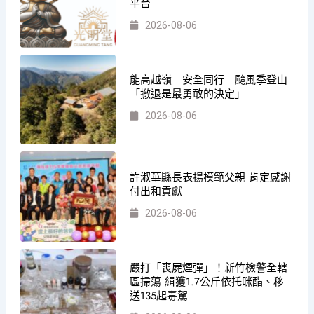
平台
2026-08-06
能高越嶺 安全同行 颱風季登山
「撤退是最勇敢的決定」
2026-08-06
許淑華縣長表揚模範父親 肯定感謝
付出和貢獻
2026-08-06
嚴打「喪屍煙彈」！新竹檢警全轄
區掃蕩 緝獲1.7公斤依托咪酯、移
送135起毒駕