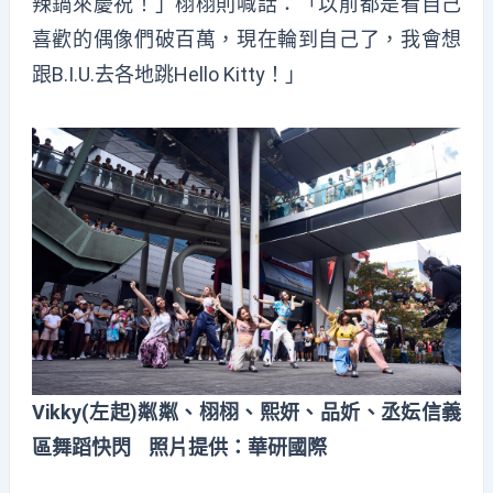
辣鍋來慶祝！」栩栩則喊話：「以前都是看自己
喜歡的偶像們破百萬，現在輪到自己了，我會想
跟B.I.U.去各地跳Hello Kitty！」
Vikky(左起)粼粼、栩栩、熙妍、品妡、丞妘信義
區舞蹈快閃 照片提供：華研國際