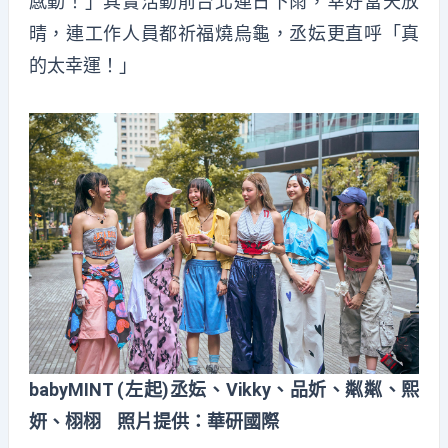
感動！」其實活動前台北連日下雨，幸好當天放
晴，連工作人員都祈福燒烏龜，丞妘更直呼「真
的太幸運！」
babyMINT (左起)丞妘、Vikky、品妡、粼粼、熙
妍、栩栩 照片提供：華研國際