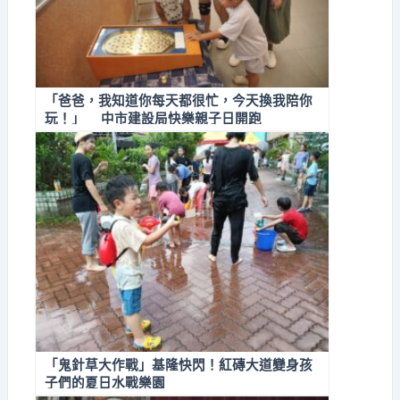
「爸爸，我知道你每天都很忙，今天換我陪你
玩！」 中市建設局快樂親子日開跑
「鬼針草大作戰」基隆快閃！紅磚大道變身孩
子們的夏日水戰樂園