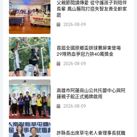
父親節閱讀傳愛 從守護孩子到陪伴
長輩 鳳山醫院打造失智友善全齡家
庭
2026-08-09
首屆全國原鄉盃排球賽屏東登場
29隊熱血爭冠力拚40萬獎金
2026-08-09
高雄市阿蓮崗山公共托嬰中心與阿
蓮親子館正式揭牌啟用
2026-08-09
許縣長出席草屯老人會理事長就職