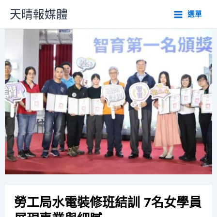
跳
天晴報媒體
選單
至
主
要
內
容
勞工局水電裝修班結訓 7名女學員