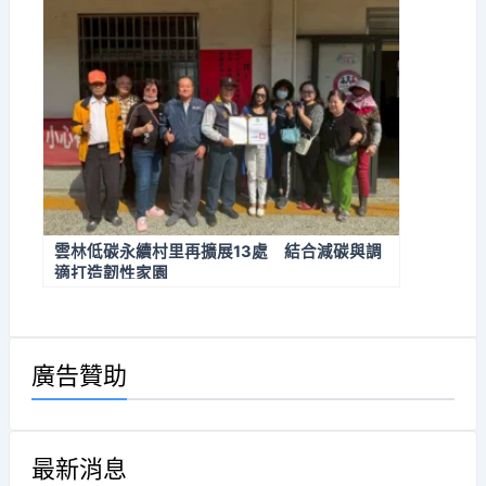
雲林低碳永續村里再擴展13處 結合減碳與調
適打造韌性家園
廣告贊助
最新消息