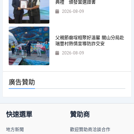
典禮 頒發當選證書
2026-08-09
父親節廟埕相聚好溫馨 關山分局赴
瑞豐村熱情宣導防詐交安
2026-08-09
廣告贊助
快速選單
贊助商
地方新聞
歡迎贊助商洽談合作