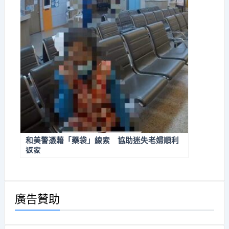
和美警憑藉「藥袋」線索 協助迷失老婦順利
返家
廣告贊助