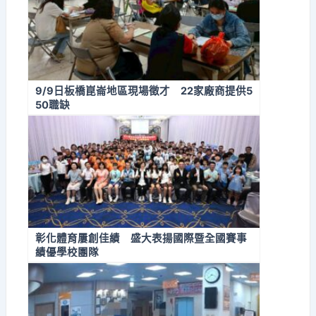
9/9日板橋崑崙地區現場徵才 22家廠商提供5
50職缺
彰化體育屢創佳績 盛大表揚國際暨全國賽事
績優學校團隊