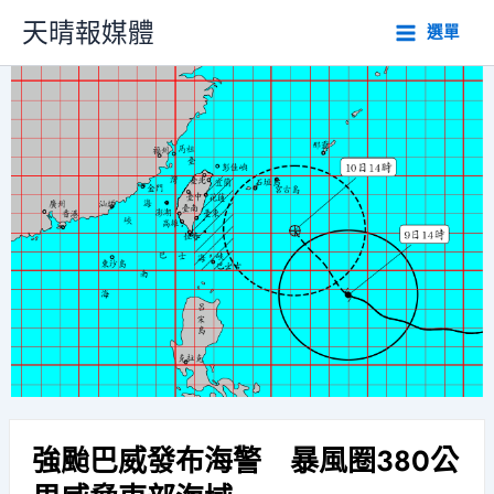
跳
天晴報媒體
選單
至
主
要
內
容
強颱巴威發布海警 暴風圈380公