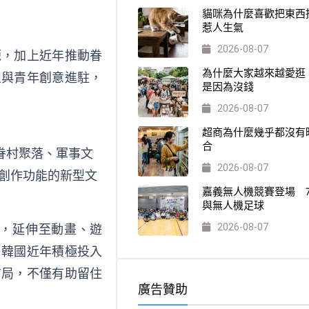
貓咪為什麼喜歡把東西
惹人生氣
2026-08-07
源，加上近年推動眷
為什麼大家越來越愛逛
生與青年創意進駐，
是因為沒錢
2026-08-07
超商為什麼幾乎都沒有
合
眷村聚落、軍事文
2026-08-07
創作功能的新型文
嘉義無人機競賽登場 
與無人機足球
2026-08-07
式，延伸至動畫、遊
、韓國近年積極投入
布局，不僅有助留住
廣告贊助