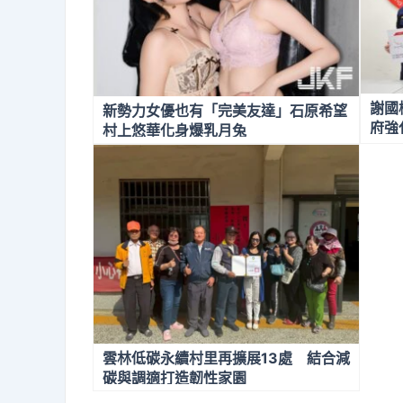
謝國
新勢力女優也有「完美友達」石原希望
府強
村上悠華化身爆乳月兔
力
雲林低碳永續村里再擴展13處 結合減
碳與調適打造韌性家園