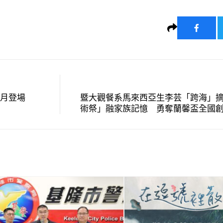
七月登場
暨大觀餐系馬來西亞生李芸「跨海」
術祭」融家族記憶 勇奪蘭馨盃全國