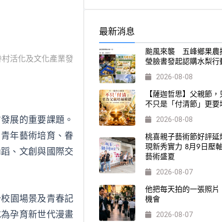
最新消息
颱風來襲 五峰鄉果農
眷村活化及文化產業發
瑩臉書發起認購水梨行
2026-08-08
【薩迦哲思】父親節，
不只是「付清節」更要
方發展的重要課題。
2026-08-08
、青年藝術培育、眷
桃喜親子藝術節好評延
現新秀實力 8月9日壓
舞蹈、文創與國際交
藝術盛夏
2026-08-07
他把每天拍的一張照片
分校園場景及青春記
機會
成為孕育新世代漫畫
2026-08-07