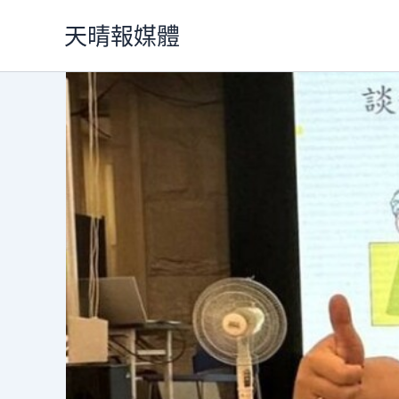
跳
天晴報媒體
至
主
要
內
容