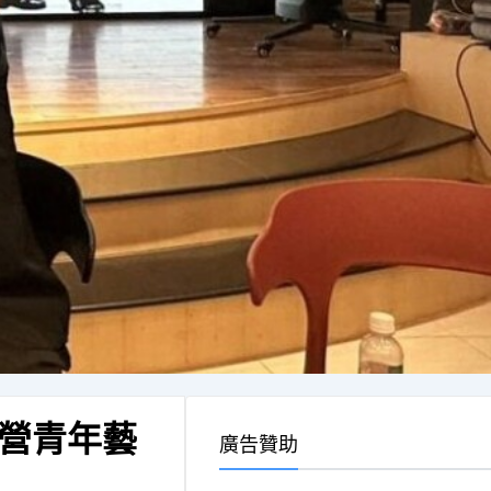
營青年藝
廣告贊助