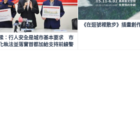
《在逗號裡散步》插畫創
樑：行人安全是城市基本要求 市
化執法並落實首都加給支持前線警