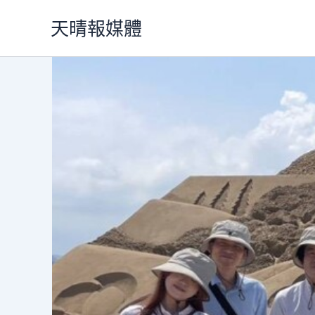
跳
天晴報媒體
至
主
要
內
容