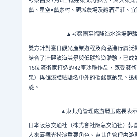
考察團於7月8日抵達東北角參訪，與大東北
藝、星空×藝素村、頭城農場及藏酒酒莊、
▲考察團至福隆海水浴場體驗
雙方針對臺日觀光產業遊程及商品進行廣泛
結合了壯麗濱海美景與低碳旅遊體驗，已成
15位藝術家打造的42座沙雕作品，感受
泉）與礁溪體驗馳名中外的碳酸氫鈉泉。透
驗。
▲東北角管理處游麗玉處長表示
日本阪急交通社（株式會社阪急交通社）隸屬
人來臺觀光扮演重要角色。東北角管理處游