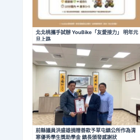
北北桃攜手試辦 YouBike「友愛接力」 明年元
旦上路
前縣議員洪盛雄捐贈善款予草屯鎮公所作為清
寒優秀學生獎助學金 鎮長頒發感謝狀