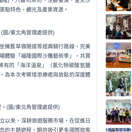
福隆)、八番坑茶坊、注腳雙溪、金炎沙
角景點特色、觀光及產業資源。
圖/東北角管理處提供)
坐擁舊草嶺隧道等經典騎行路線，完美
場體驗「福隆國際沙雕藝術季」，共賞
台稀有的「海洋溫泉」（氯化物碳酸氫鹽
，為本次考察增添療癒與放鬆的深度體
(圖/東北角管理處提供)
創立以來，深耕旅遊服務市場，在促進日
念的主題遊程，期許吸引更多國際旅客