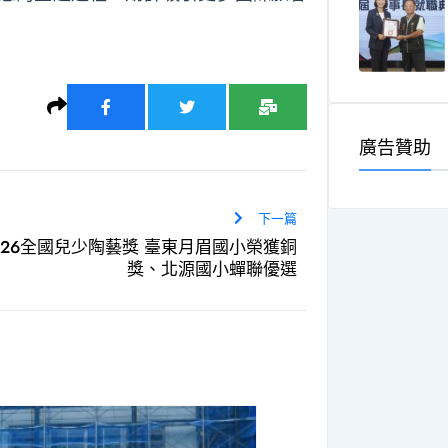
廣告贊助
下一篇
26全國兒少陶藝獎 臺東月眉國小榮獲銅
獎、北源國小蟬聯優選