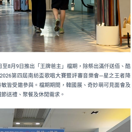
日至8月9日推出「王牌爸主」檔期，除祭出滿仟送佰、酷
026第四屆南紡盃歌唱大賽暨評審音樂會─星之王者降
詩敏皆受邀參與。檔期期間，韓國展、奇妙萌可見面會及
親節送禮、聚餐及休閒需求。