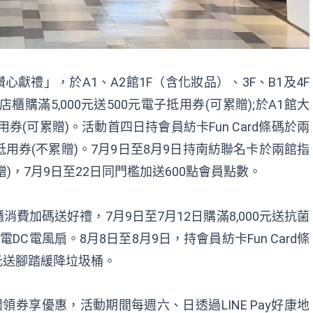
心獻禮」，於A1、A2館1F（含化妝品）、3F、B1及4F
購滿5,000元送500元電子抵用券(可累贈);於A1館大
抵用券(可累贈)。活動首四日持會員紡卡Fun Card條碼於兩
子抵用券(不累贈)。7月9日至8月9日持南紡聯名卡於兩館指
累贈)，7月9日至22日同門檻加送600點會員點數。
櫃消費加碼送好禮，7月9日至7月12日購滿8,000元送抗菌
電DC電風扇。8月8日至8月9日，持會員紡卡Fun Card條
0元送腳踏緩降垃圾桶。
週週領券享優惠，活動期間每週六、日透過LINE Pay好康地