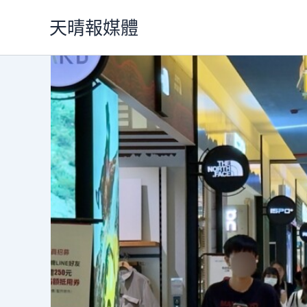
跳
天晴報媒體
至
主
要
內
容