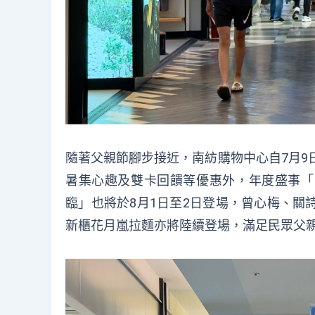
隨著父親節腳步接近，南紡購物中心自7月9
暑集心趣及雙卡回饋等優惠外，年度盛事「2
臨」也將於8月1日至2日登場，曾心梅、關
新櫃花月嵐拉麵亦將陸續登場，滿足民眾父