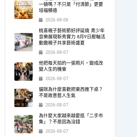
一頓嗎？不只是「付清節」更要
培福積德
2026-08-08
桃喜親子藝術節好評延燒 青少年
音樂展現新秀實力 8月9日壓軸活
動邀親子共享藝術盛夏
2026-08-07
他把每天拍的一張照片，變成改
變人生的機會
2026-08-07
貓咪為什麼喜歡把東西推下桌？
不是故意惹人生氣
2026-08-07
為什麼大家越來越愛逛「二手市
集」？不是因為沒錢
2026-08-07