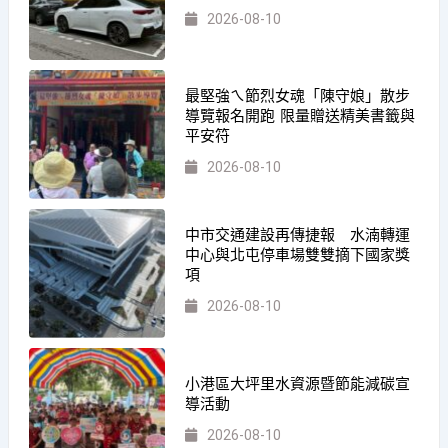
2026-08-10
最堅強ㄟ節烈女魂「陳守娘」散步
導覽報名開跑 限量贈送精美書籤與
平安符
2026-08-10
中市交通建設再傳捷報 水湳轉運
中心與北屯停車場雙雙摘下國家獎
項
2026-08-10
小港區大坪里水資源暨節能減碳宣
導活動
2026-08-10