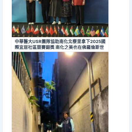
中華醫大USR團隊協助南化北竂里拿下2025國
際宜居社區競賽銀獎 南化之美也在佛羅倫斯世
界博覽會國際藝術節獲得佳作