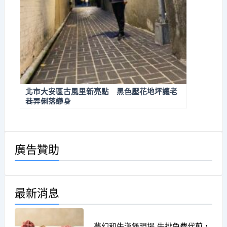
北市大安區古風里新亮點 黑色壓花地坪讓老
巷弄俐落變身
廣告贊助
最新消息
夢幻和牛漢堡現場.牛排免費代煎，