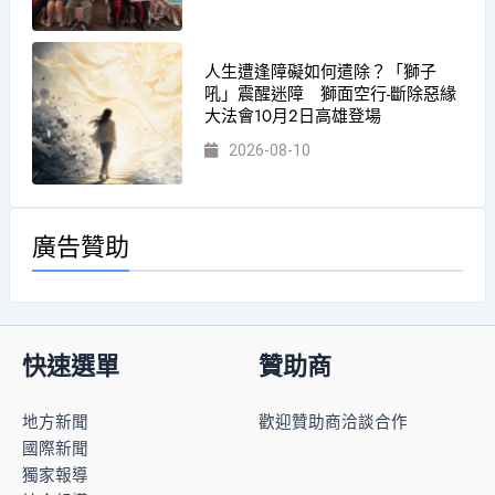
人生遭逢障礙如何遣除？「獅子
吼」震醒迷障 獅面空行-斷除惡緣
大法會10月2日高雄登場
2026-08-10
廣告贊助
快速選單
贊助商
地方新聞
歡迎贊助商洽談合作
國際新聞
獨家報導