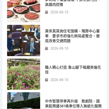
高雄肉控推
2026-08-10
黃崇真質詢住宅囤積、殯葬中心塞
車 要求市府強化跨局處整合、徹
底改善交通問題
2026-08-10
職人精心打造 象山腳下暗藏英倫花
徑
2026-08-10
中市智慧停車再升級 歌劇院、國
美館周邊581格車位導入無紙化服務