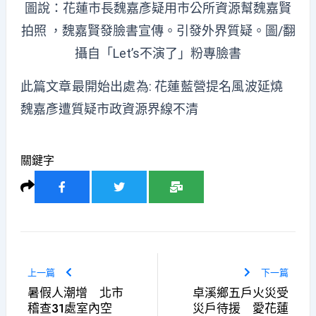
圖說：花蓮市長魏嘉彥疑用市公所資源幫魏嘉賢
拍照 ，魏嘉賢發臉書宣傳。引發外界質疑。圖/翻
攝自「Let’s不演了」粉專臉書
此篇文章最開始出處為:
花蓮藍營提名風波延燒
魏嘉彥遭質疑市政資源界線不清
關鍵字
上一篇
下一篇
暑假人潮增 北市
卓溪鄉五戶火災受
稽查31處室內空
災戶待援 愛花蓮