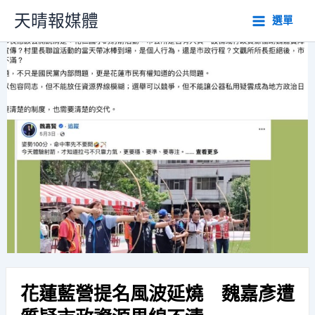
跳
天晴報媒體
選單
至
主
要
內
容
花蓮藍營提名風波延燒 魏嘉彥遭