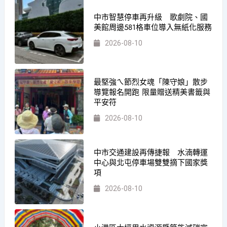
中市智慧停車再升級 歌劇院、國
美館周邊581格車位導入無紙化服務
2026-08-10
最堅強ㄟ節烈女魂「陳守娘」散步
導覽報名開跑 限量贈送精美書籤與
平安符
2026-08-10
中市交通建設再傳捷報 水湳轉運
中心與北屯停車場雙雙摘下國家獎
項
2026-08-10