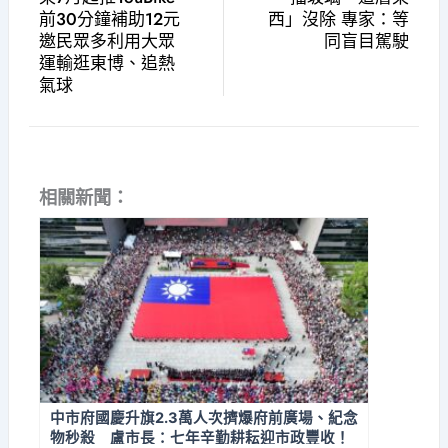
前30分鐘補助12元
西」沒除 專家：等
邀民眾多利用大眾
同盲目駕駛
運輸逛東博、追熱
氣球
相關新聞：
中市府國慶升旗2.3萬人次擠爆府前廣場、紀念
物秒殺 盧市長：七年辛勤耕耘迎市政豐收！