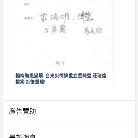
楊柳颱風過境-台東災情慘重立委陳瑩 莊瑞雄
提案 災後重建!
廣告贊助
最新消息