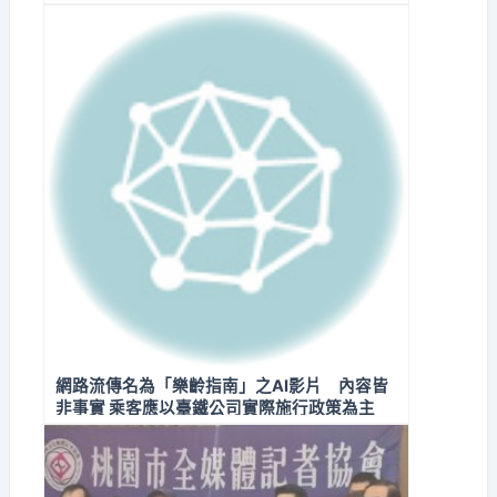
網路流傳名為「樂齡指南」之AI影片 內容皆
非事實 乘客應以臺鐵公司實際施行政策為主
秉持「不轉傳、不輕信」原則 避免受騙或被
誤導