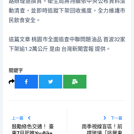
路辦理退換貨。衛生局將持續依中央公布資料滾
動清查，並即時追蹤下架回收進度，全力維護市
民飲食安全。
這篇文章
桃園市全面追查中聯問題油品 首波32家
下架逾1.2萬公斤
是由
台灣新聞雲報
提供。
關鍵字
上一篇
下一篇
鼓勵綠色交通！ 臺
雨季視線盲區！前
東7月起推YouBike
擋玻璃「這層東