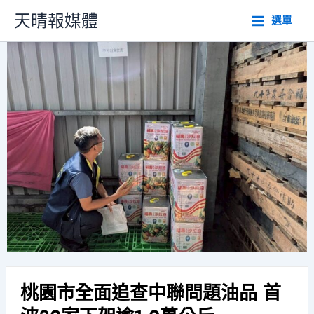
跳
天晴報媒體
選單
至
主
要
內
容
桃園市全面追查中聯問題油品 首