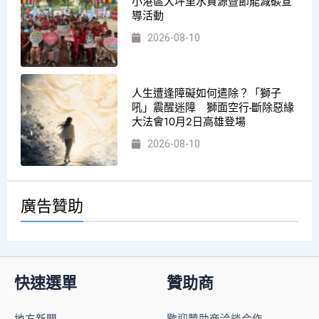
小港區大坪里水資源暨節能減碳宣
導活動
2026-08-10
人生遭逢障礙如何遣除？「獅子
吼」震醒迷障 獅面空行-斷除惡緣
大法會10月2日高雄登場
2026-08-10
廣告贊助
快速選單
贊助商