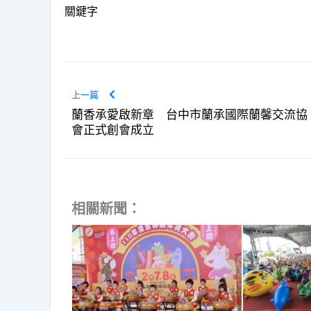
關鍵字
上一篇
蘭香承愛啟新章 台中市蘭承國際蘭馨交流協
會正式創會成立
相關新聞：