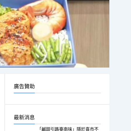
廣告贊助
最新消息
「鹹甜引路臺南味」隱於喜市不