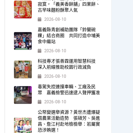
寂寞，「義美香餅舖」四果餅、
古早味麵粉酥聚人氣
2026-08-10
嘉義縣青創補助團隊「鈴蘭碗
粿」結合商圈 共同打造中埔美
食中繼站
2026-08-10
科技專才張善霖運用智慧科技
深入前線推助校園行政減負
2026-08-10
毒駕失控連撞車輛、工廠及民
眾 嘉義檢警迅速逮人聲押獲准
2026-08-10
公帑變選舉資源？黃世杰遭爆疑
借農業活動造勢 張碩芳、吳進
昌、詹江村赴地檢檢舉：若屬實
恐涉賄選！