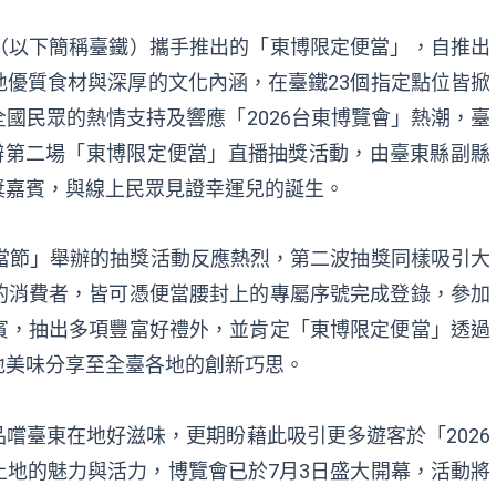
（以下簡稱臺鐵）攜手推出的「東博限定便當」，自推出
優質食材與深厚的文化內涵，在臺鐵23個指定點位皆掀
國民眾的熱情支持及響應「2026台東博覽會」熱潮，臺
辦第二場「東博限定便當」直播抽獎活動，由臺東縣副縣
獎嘉賓，與線上民眾見證幸運兒的誕生。
當節」舉辦的抽獎活動反應熱烈，第二波抽獎同樣吸引大
的消費者，皆可憑便當腰封上的專屬序號完成登錄，參加
賓，抽出多項豐富好禮外，並肯定「東博限定便當」透過
地美味分享至全臺各地的創新巧思。
嚐臺東在地好滋味，更期盼藉此吸引更多遊客於「2026
地的魅力與活力，博覽會已於7月3日盛大開幕，活動將