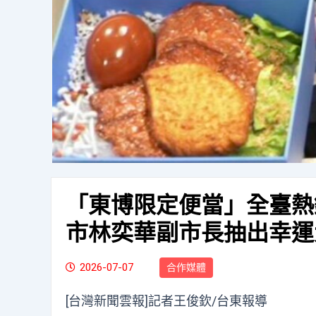
「東博限定便當」全臺熱
市林奕華副市長抽出幸運
2026-07-07
合作媒體
[台灣新聞雲報]記者王俊欽/台東報導