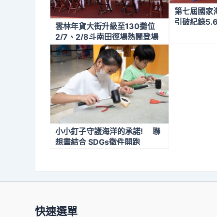
第七屆國家
引破紀錄5.
雲林年貨大街升級至130攤位
2/7、2/8斗南田徑場熱鬧登場
小小釘子守護海洋的承諾! 聯
想畫結合 SDGs徵件開跑
快速選單