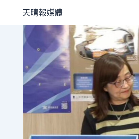
跳
天晴報媒體
至
主
要
內
容