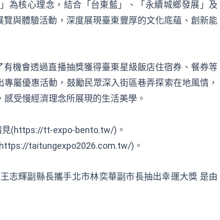
FE慢經濟」為核心理念，結合「台東藍」、「永續城鄉發展」及
展覽與體驗活動，深度展現臺東豐厚的文化底蘊、創新能
了有機會透過直播抽獎獲得臺東星級飯店住宿券、餐券等
出專屬優惠活動，鼓勵民眾深入街區巷弄探索在地風情，
館，感受慢經濟理念所展現的生活美學。
tps://tt-expo-bento.tw/)。
://taitungexpo2026.com.tw/)。
縣王志輝副縣長攜手北市林奕華副市長抽出幸運大獎
是由