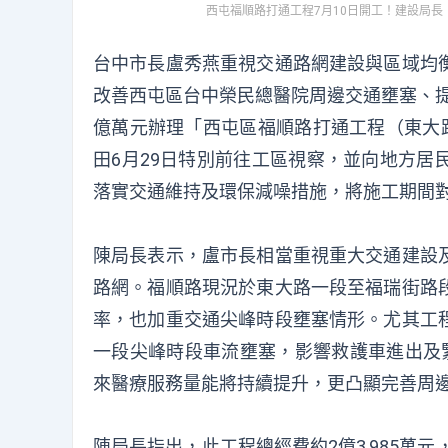
西屯福順路打通工程7月10日開工！建設局長
台中市長盧秀燕重視交通路網建設與區域均
改善西屯區台中榮民總醫院周邊交通壅塞、提
億萬元辦理「西屯區福順路打通工程（東大路
田6月29日特別前往工區視察，並向地方居
落實交通維持及環保減噪措施，將施工期間
陳局長表示，盧市長相當重視重大交通建設
路網。福順路現況於東大路一段至福瑞街路
率，也加重交通尖峰時段壅塞情形。尤其工
一段尖峰時段車流壅塞，影響救護車進出及
來醫療服務量能將持續提升，更凸顯完善周
陳局長指出，此工程總經費約2億3,985萬