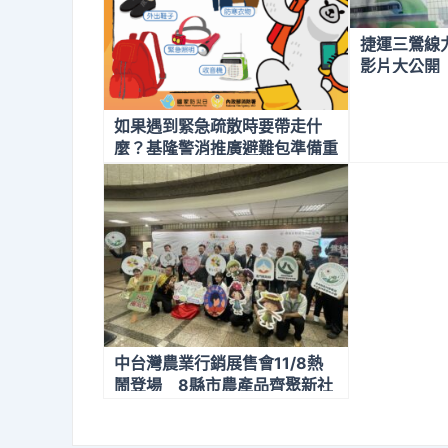
捷運三鶯線
影片大公開
鐘看三鶯
如果遇到緊急疏散時要帶走什
麼？基隆警消推廣避難包準備重
點
中台灣農業行銷展售會11/8熱
鬧登場 8縣市農產品齊聚新社
花海