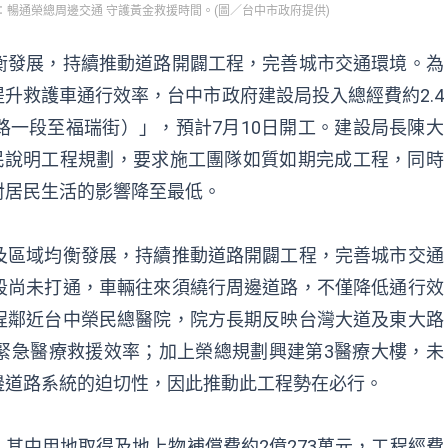
：暢通榮總周邊交通 守護黃金救援時間。(圖／台中市政府提供)
衡發展，持續推動道路開闢工程，完善城市交通環境。為
升救護車通行效率，台中市政府建設局投入總經費約2.4
一段至福瑞街）」，預計7月10日開工。建設局長陳大
民說明工程規劃，要求施工團隊如質如期完成工程，同時
對居民生活的影響降至最低。
及區域均衡發展，持續推動道路開闢工程，完善城市交通
段尚未打通，車輛往來須繞行周邊道路，不僅降低通行效
程鄰近台中榮民總醫院，院方長期反映台灣大道及東大路
緊急醫療救援效率；加上榮總規劃興建第3醫療大樓，未
邊道路系統的迫切性，因此推動此工程勢在必行。
元，其中用地取得及地上物補償費約2億273萬元，工程經費