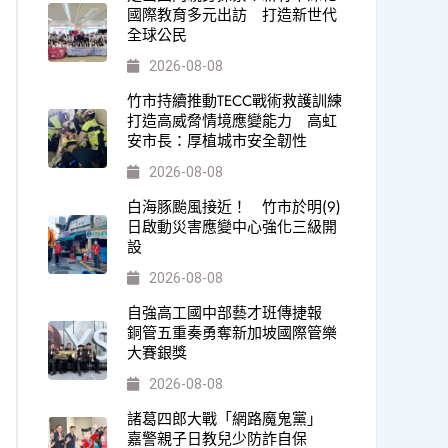
國際教育多元出訪 打造新世代
全球公民
2026-08-08
竹市持續推動TECC戰術救護訓練
打造高威脅情境應變能力 高虹
安市長：厚植城市安全韌性
2026-08-08
白海豚颱風接近！ 竹市於明(9)
日啟動災害應變中心強化三級開
設
2026-08-08
自強高工國中部藝才班傳捷報
銅管五重奏勇奪新加坡國際管樂
大賽銀獎
2026-08-08
諸葛四郎大戰「網路魔鬼黨」
嘉警親子日教兒少防詐自保