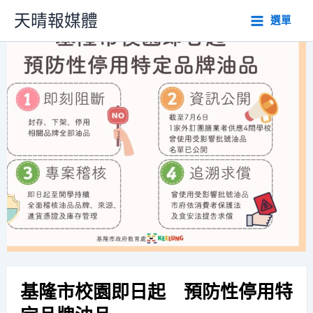
跳
天晴報媒體
選單
至
主
要
內
容
基隆市校園即日起 預防性停用特