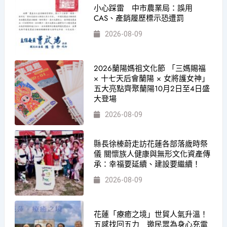
小心踩雷 中市農業局：誤用
CAS、產銷履歷標示恐遭罰
2026-08-09
2026蘭陽媽祖文化節 「三媽賜福
× 十七天后會蘭陽 × 女將護女神」
五大亮點齊聚蘭陽10月2日至4日盛
大登場
2026-08-09
縣長徐榛蔚走訪花蓮各部落歲時祭
儀 關懷族人健康與無形文化資產傳
承：幸福要延續、建設要繼續！
2026-08-09
花蓮「療癒之境」世貿人氣升溫！
五感找回五力 邀民眾為身心充電