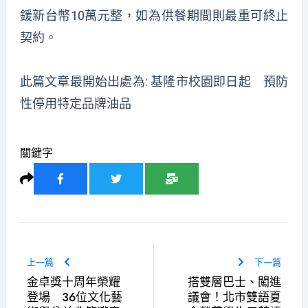
鍰新台幣10萬元整，如為供餐期間則最重可終止
契約。
此篇文章最開始出處為:
基隆市校園即日起 預防
性停用特定品牌油品
關鍵字
上一篇
下一篇
金卓獎十周年榮耀
搭雙層巴士、闖進
登場 36位文化藝
議會！北市雙語夏