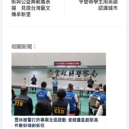
術與公益典範獲表
令營帶學生用英語
揚 見證台灣藝文
認識城市
傳承新里
相關新聞：
雲林檢警打詐專案全面啟動 查緝量能創新高
件數財損創新低