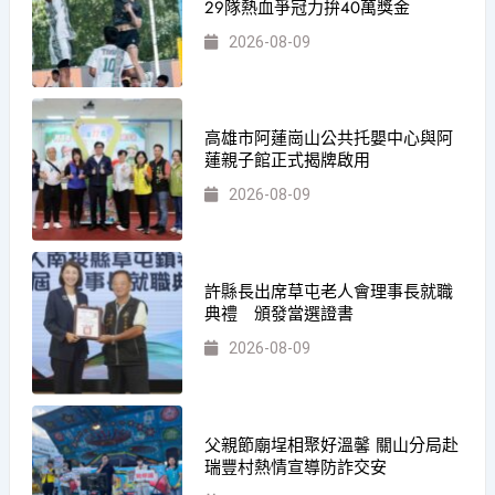
29隊熱血爭冠力拚40萬獎金
2026-08-09
高雄市阿蓮崗山公共托嬰中心與阿
蓮親子館正式揭牌啟用
2026-08-09
許縣長出席草屯老人會理事長就職
典禮 頒發當選證書
2026-08-09
父親節廟埕相聚好溫馨 關山分局赴
瑞豐村熱情宣導防詐交安