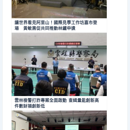
讓世界看見阿里山！國際見學工作坊嘉市登
場 黃敏惠促共同推動林鐵申遺
雲林檢警打詐專案全面啟動 查緝量能創新高
件數財損創新低