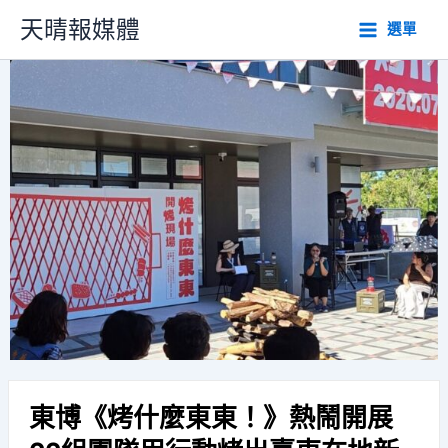
跳
天晴報媒體
選單
至
主
要
內
容
東博《烤什麼東東！》熱鬧開展