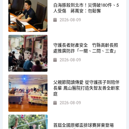
白海豚殺到北市！災情破180件、5
人受傷 蔣萬安：勿鬆懈
2026-08-09
守護長者財產安全 竹縣高齡長照
處推廣防詐「一關、二問、三查」
2026-08-09
父親節閱讀傳愛 從守護孩子到陪伴
長輩 鳳山醫院打造失智友善全齡家
庭
2026-08-09
首屆全國原鄉盃排球賽屏東登場