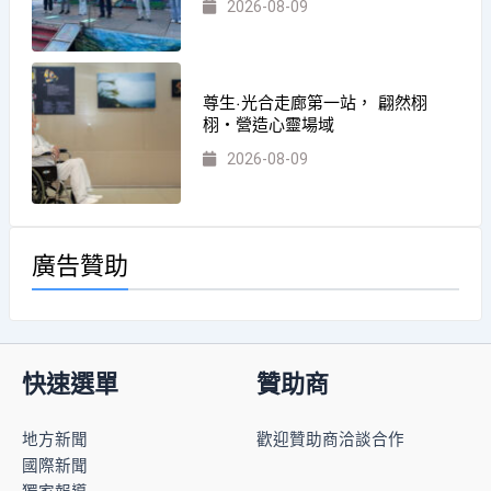
2026-08-09
尊生·光合走廊第一站， 翩然栩
栩・營造心靈場域
2026-08-09
廣告贊助
快速選單
贊助商
地方新聞
歡迎贊助商洽談合作
國際新聞