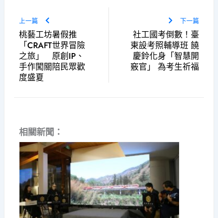
上一篇
下一篇
桃藝工坊暑假推
社工國考倒數！臺
「CRAFT世界冒險
東設考照輔導班 饒
之旅」 原創IP、
慶鈴化身「智慧開
手作闖關陪民眾歡
竅官」 為考生祈福
度盛夏
相關新聞：