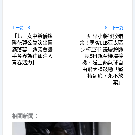
上一篇
下一篇
【北一女中樂儀旗
紅葉小將雖敗猶
隊花蓮公益演出圓
榮！勇奪LLB亞太區
滿落幕 縣議會攜
少棒亞軍 饒慶鈴縣
手各界為花蓮注入
長5日親至機場接
青春活力】
機、送上熱氣球自
由飛大禮鼓勵「堅
持到底，永不放
棄」
相關新聞：