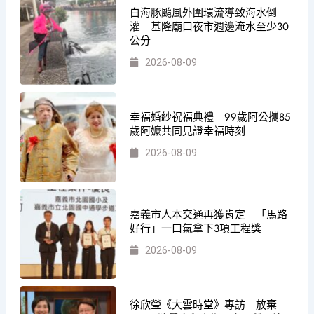
白海豚颱風外圍環流導致海水倒
灌 基隆廟口夜市週邊淹水至少30
公分
2026-08-09
幸福婚紗祝福典禮 99歲阿公𢹂85
歲阿嬤共同見證幸福時刻
2026-08-09
嘉義市人本交通再獲肯定 「馬路
好行」一口氣拿下3項工程獎
2026-08-09
徐欣瑩《大雲時堂》專訪 放棄