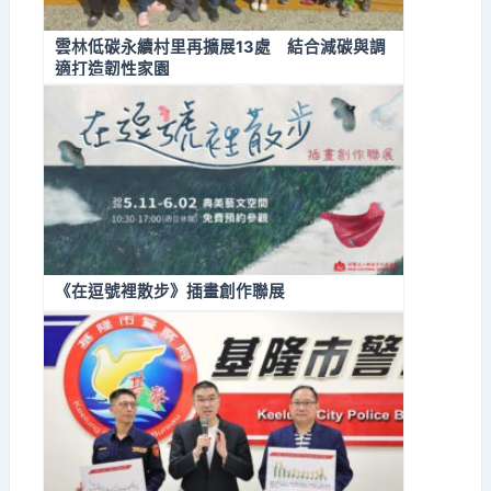
雲林低碳永續村里再擴展13處 結合減碳與調
適打造韌性家園
《在逗號裡散步》插畫創作聯展