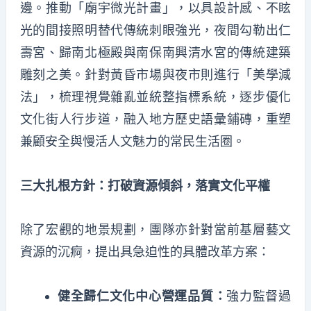
邊。推動「廟宇微光計畫」，以具設計感、不眩
光的間接照明替代傳統刺眼強光，夜間勾勒出仁
壽宮、歸南北極殿與南保南興清水宮的傳統建築
雕刻之美。針對黃昏市場與夜市則進行「美學減
法」，梳理視覺雜亂並統整指標系統，逐步優化
文化街人行步道，融入地方歷史語彙鋪磚，重塑
兼顧安全與慢活人文魅力的常民生活圈。
三大扎根方針：打破資源傾斜，落實文化平權
除了宏觀的地景規劃，團隊亦針對當前基層藝文
資源的沉痾，提出具急迫性的具體改革方案：
健全歸仁文化中心營運品質：
強力監督過