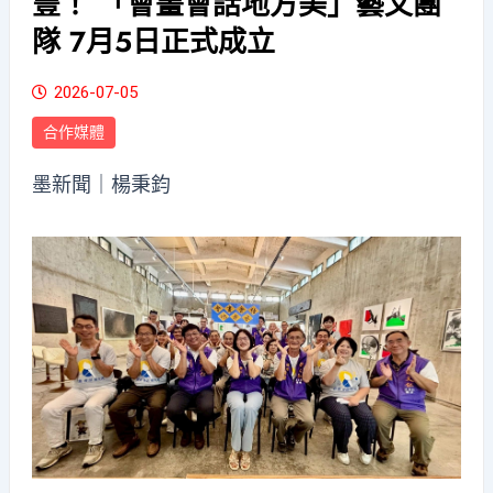
豐！ 「會畫會話地方美」藝文團
隊 7月5日正式成立
2026-07-05
合作媒體
墨新聞
｜楊秉鈞