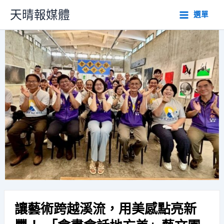
跳
天晴報媒體
選單
至
主
要
內
容
讓藝術跨越溪流，用美感點亮新