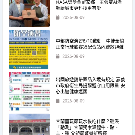
NASA獎學金留家鄉 主張雙AI治
縣讓城市更科技更有愛
2026-08-09
中部防空演習8/10啟動 中捷全線
正常行駛旅客須配合站內疏散避難
2026-08-09
出國旅遊攜帶藥品入境有規定 嘉義
市政府衛生局提醒遵守自用限量 安
心出遊健康返國
2026-08-09
宜蘭童玩節玩水後吃什麼？礁溪
「動涮」宜蘭獨家溫體牛、豬、
羊、雞 父親節聚餐新選擇