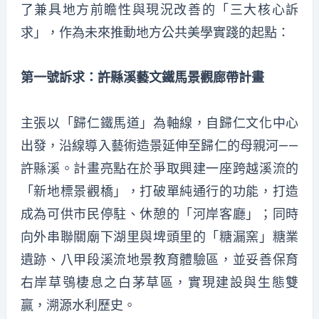
了兼具地方前瞻性與現況改善的「三大核心訴
求」，作為未來推動地方公共美學實踐的起點：
第一號訴求：許縣溪藝文鐵馬景觀廊帶計畫
主張以「歸仁鐵馬道」為軸線，自歸仁文化中心
出發，沿線導入藝術造景延伸至歸仁的母親河——
許縣溪。計畫亮點在於爭取興建一座跨越溪流的
「新地標景觀橋」，打破單純通行的功能，打造
成為可供市民停駐、休憩的「河岸客廳」；同時
向外串聯關廟下湖里與埤頭里的「糖漏窯」糖業
遺跡、八甲段溪流地景教育體驗區，並妥善保育
右岸草鴞棲息之白茅草區，實現建設與生態雙
贏，溯源水利歷史。