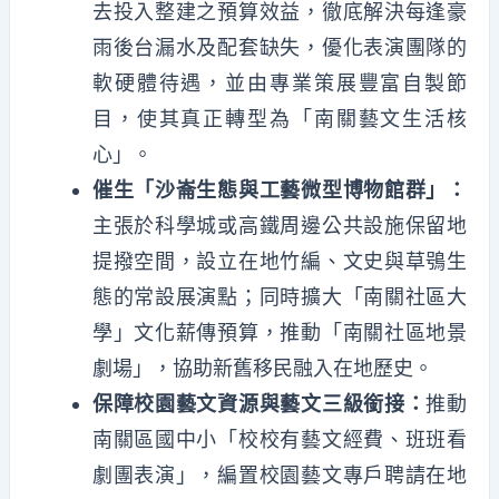
去投入整建之預算效益，徹底解決每逢豪
雨後台漏水及配套缺失，優化表演團隊的
軟硬體待遇，並由專業策展豐富自製節
目，使其真正轉型為「南關藝文生活核
心」。
催生「沙崙生態與工藝微型博物館群」：
主張於科學城或高鐵周邊公共設施保留地
提撥空間，設立在地竹編、文史與草鴞生
態的常設展演點；同時擴大「南關社區大
學」文化薪傳預算，推動「南關社區地景
劇場」，協助新舊移民融入在地歷史。
保障校園藝文資源與藝文三級銜接：
推動
南關區國中小「校校有藝文經費、班班看
劇團表演」，編置校園藝文專戶聘請在地