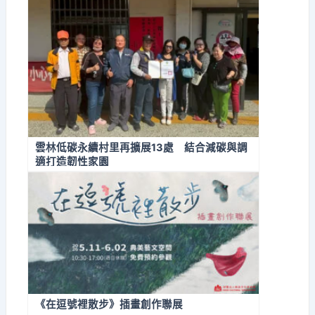
雲林低碳永續村里再擴展13處 結合減碳與調
適打造韌性家園
《在逗號裡散步》插畫創作聯展