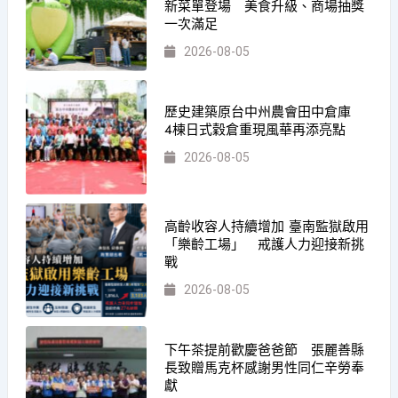
新菜單登場 美食升級、商場抽獎
一次滿足
2026-08-05
歷史建築原台中州農會田中倉庫
4棟日式穀倉重現風華再添亮點
2026-08-05
高齡收容人持續增加 臺南監獄啟用
「樂齡工場」 戒護人力迎接新挑
戰
2026-08-05
下午茶提前歡慶爸爸節 張麗善縣
長致贈馬克杯感謝男性同仁辛勞奉
獻