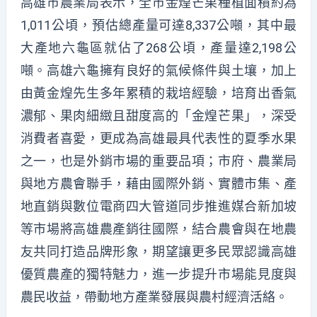
高雄市農業局表示，全市金煌芒果種植面積約為
1,011公頃，預估總產量可達8,337公噸，其中最
大產地六龜區就佔了268公頃，產量達2,198公
噸。高雄六龜擁有良好的氣候條件與土壤，加上
由黃金煌先生多年累積的栽培經驗，培育出香氣
濃郁、果肉細緻且甜度高的「金煌芒果」，深受
消費者喜愛，更成為高雄最具代表性的夏季水果
之一，也是外銷市場的重要品項；市府、農業局
與地方農會聯手，藉由國際外銷、實體市集、產
地直銷與數位電商四大管道同步推進媒合新加坡
等市場將高雄農產銷往國際，結合農會與在地農
友共同打造品牌形象，期望讓更多民眾認識高雄
優質農產的獨特魅力，進一步提升市場能見度與
農民收益，帶動地方產業發展與農村經濟活絡。