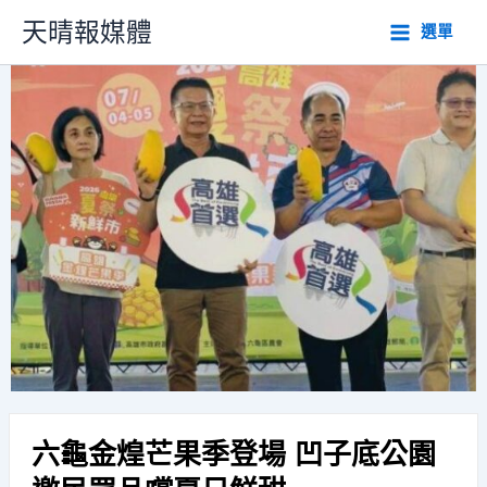
跳
天晴報媒體
選單
至
主
要
內
容
六龜金煌芒果季登場 凹子底公園