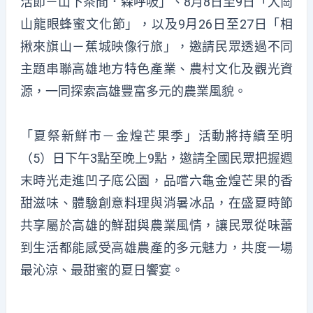
活節－山下茶間．森呼吸」、8月8日至9日「大崗
山龍眼蜂蜜文化節」，以及9月26日至27日「相
揪來旗山－蕉城映像行旅」，邀請民眾透過不同
主題串聯高雄地方特色產業、農村文化及觀光資
源，一同探索高雄豐富多元的農業風貌。
「夏祭新鮮市－金煌芒果季」活動將持續至明
（5）日下午3點至晚上9點，邀請全國民眾把握週
末時光走進凹子底公園，品嚐六龜金煌芒果的香
甜滋味、體驗創意料理與消暑冰品，在盛夏時節
共享屬於高雄的鮮甜與農業風情，讓民眾從味蕾
到生活都能感受高雄農產的多元魅力，共度一場
最沁涼、最甜蜜的夏日饗宴。