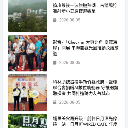
搶攻最後一波旅遊熱潮 古獵場狩
獵射箭小笠原夜遊觀星
2026-08-05
影音/「Check in 大東北角 皇冠海
岸」開展 串聯雙觀光圈推動永續旅
遊
2026-08-05
科林助聽器攜手新竹縣政府、聲暉
聯合會捐贈AI數位助聽器 守護弱勢
聽損者 共同打造聽力友善城市
2026-08-05
埔里美食再升級！前往日月潭先停
這一站 日月町WIRED CAFE 年度