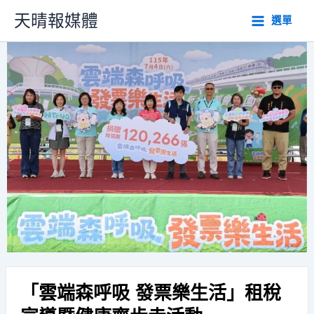
跳
天晴報媒體
選單
至
主
要
內
容
「雲端森呼吸 發票樂生活」租稅