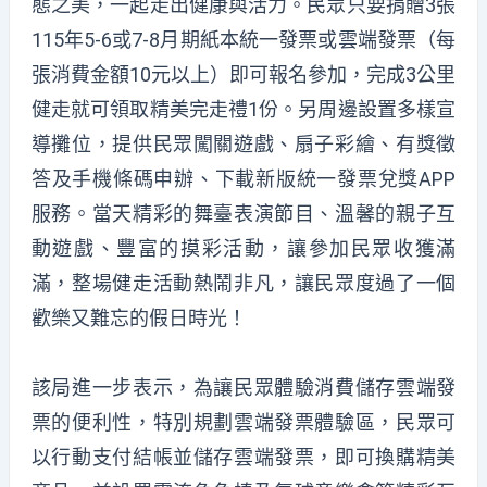
態之美，一起走出健康與活力。民眾只要捐贈3張
115年5-6或7-8月期紙本統一發票或雲端發票（每
張消費金額10元以上）即可報名參加，完成3公里
健走就可領取精美完走禮1份。另周邊設置多樣宣
導攤位，提供民眾闖關遊戲、扇子彩繪、有獎徵
答及手機條碼申辦、下載新版統一發票兌獎APP
服務。當天精彩的舞臺表演節目、溫馨的親子互
動遊戲、豐富的摸彩活動，讓參加民眾收獲滿
滿，整場健走活動熱鬧非凡，讓民眾度過了一個
歡樂又難忘的假日時光！
該局進一步表示，為讓民眾體驗消費儲存雲端發
票的便利性，特別規劃雲端發票體驗區，民眾可
以行動支付結帳並儲存雲端發票，即可換購精美