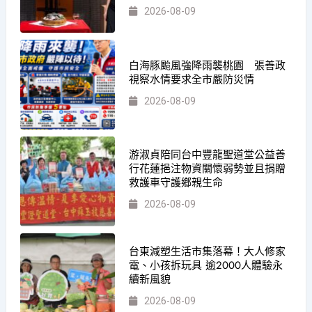
2026-08-09
白海豚颱風強降雨襲桃園 張善政
視察水情要求全市嚴防災情
2026-08-09
游淑貞陪同台中豐龍聖道堂公益善
行花蓮挹注物資關懷弱勢並且捐贈
救護車守護鄉親生命
2026-08-09
台東減塑生活市集落幕！大人修家
電、小孩拆玩具 逾2000人體驗永
續新風貌
2026-08-09