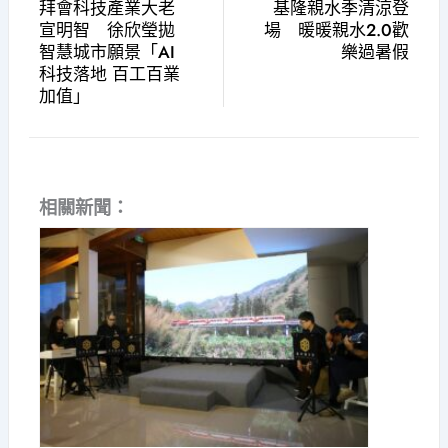
拜會科技產業大老
基隆親水季清涼登
宣明智 徐欣瑩拋
場 暖暖親水2.0歡
智慧城市願景「AI
樂過暑假
科技落地 百工百業
加值」
相關新聞：