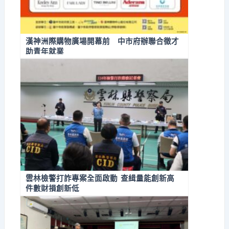
漢神洲際購物廣場開幕前 中市府辦聯合徵才
助青年就業
雲林檢警打詐專案全面啟動 查緝量能創新高
件數財損創新低