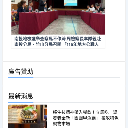
南投地檢選舉查察馬不停蹄 周檢察長率隊親赴
南投分局、竹山分局召開 「115年地方公職人
員選舉查察檢警分區座談會」 全面掌握第一線
選情
廣告贊助
最新消息
將生技精神帶入餐飲！立馬吃一鍋
發表全新「團團甲魚鍋」 搶攻特色
鍋物市場