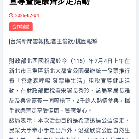
宣導暨健康齊步走活動
2026-07-04
合作媒體
[台灣新聞雲報]記者王俊欽/桃園報導
財政部北區國稅局於今（115）年7月4日上午在
新北市三重區新北大都會公園舉辦統一發票推行
暨「雲端森呼吸 發票樂生活」租稅宣導健走活
動，在財政部賦稅署宋署長秀玲、該局李局長雅
晶及與會嘉賓一同鳴槍下，2千餘人熱情參與，攜
手歡樂齊走享受健康、響應愛心。
該局表示，本次活動目的是希望透過公益健走，
民眾大手牽小手走出戶外，沿途欣賞公園自然生